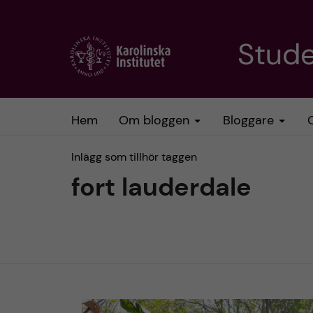
H
Stud
o
p
Hem
Om bloggen
Bloggare
p
Inlägg som tillhör taggen
a
fort lauderdale
t
i
l
l