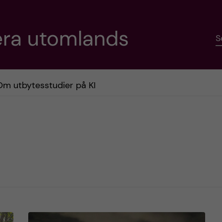
era utomlands
S
Om utbytesstudier på KI