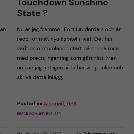
Touchdown Sunshine
State ?
tan
Nu är jag framme i Fort Lauderdale och är
i
redo för mitt nya kapitel i livet! Det har
varit en omtumlande start på denna resa
med precis ingenting som gått rätt. Men
nu kan jag äntligen sitta här vid poolen och
skriva detta inlägg.
Postad av
Annmari, USA
RESOR OCH UPPLEVELSER
r
oktober 23, 2022
0
kommentarer