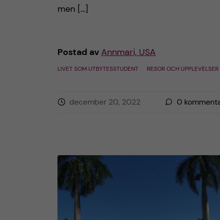
men […]
h
å
Postad av
Annmari, USA
l
LIVET SOM UTBYTESSTUDENT
RESOR OCH UPPLEVELSER
l
december 20, 2022
0
kommenta
e
t