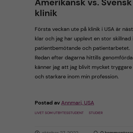
Amerikansk vs. Svensk
klinik
Första veckan ute på klinik i USA är näs
klar och jag har upplevt en stor skillnad 
patientbemötande och patientarbetet.
Redan efter dagarna hittills genomförda
känner jag att jag blivit mycket tryggare
och starkare inom min profession.
Postad av
Annmari, USA
LIVET SOM UTBYTESSTUDENT
STUDIER
oktober 27, 2022
0
kommentare