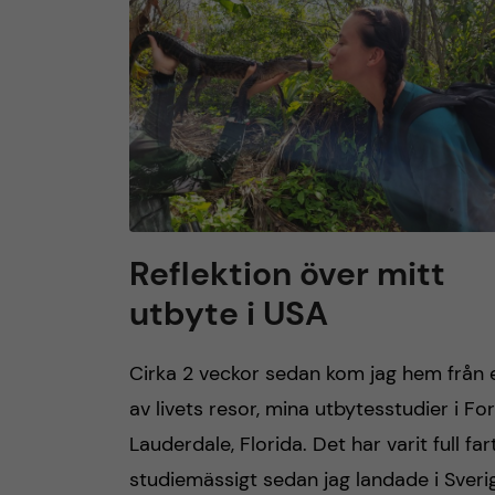
h
u
v
u
d
Reflektion över mitt
utbyte i USA
i
n
Cirka 2 veckor sedan kom jag hem från 
av livets resor, mina utbytesstudier i For
n
Lauderdale, Florida. Det har varit full far
e
studiemässigt sedan jag landade i Sveri