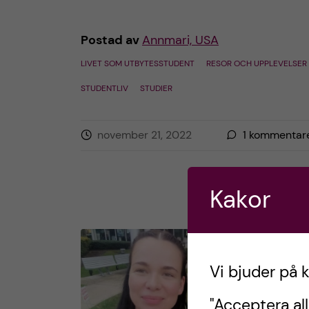
Postad av
Annmari, USA
LIVET SOM UTBYTESSTUDENT
RESOR OCH UPPLEVELSER
STUDENTLIV
STUDIER
november 21, 2022
1
kommentar
Kakor
Vi bjuder på 
"Acceptera all