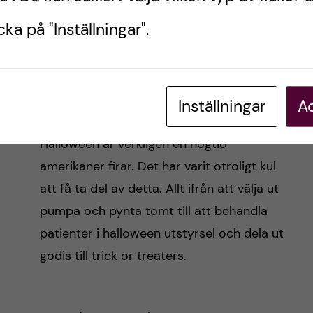
ka på "Inställningar".
Trick or treat
Inställningar
Ac
Halloween är verkligen en högtid
amerikaner firar. Det har varit otroligt kul
att få ta del av detta. Allt ifrån att välja ut
pumpa och pynta tomt till att behandla
patienter i halloween utstyrsel och dela ut
godis till trick or treaters.