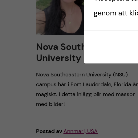
genom att klic
Nova Southeastern
University
Nova Southeastern University (NSU)
campus här i Fort Lauderdale, Florida är
magiskt. I detta inlägg blir med massor
med bilder!
Postad av
Annmari, USA