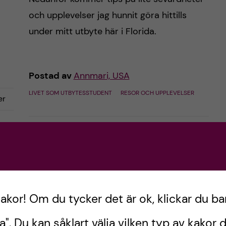
och upplevelser jag hunnit göra hittills
under mitt utbyte här i Florida.
Postad av
Annmari, USA
LIVET SOM UTBYTESSTUDENT
RESOR OCH UPPLEVELSER
er
november 18, 2022
2
kommentarer
kakor! Om du tycker det är ok, klickar du ba
a". Du kan såklart välja vilken typ av kakor d