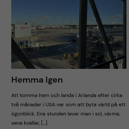
y
l
h
t
u
v
u
d
i
Hemma Igen
n
Att komma hem och landa i Arlanda efter cirka
n
två månader i USA var som att byta värld på ett
ögonblick. Ena stunden lever man i sol, värme,
e
sena kvällar, […]