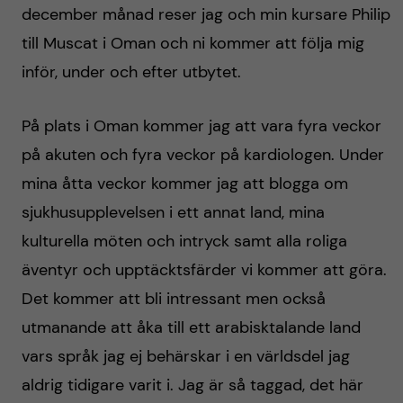
h
december månad reser jag och min kursare Philip
å
till Muscat i Oman och ni kommer att följa mig
inför, under och efter utbytet.
l
På plats i Oman kommer jag att vara fyra veckor
l
på akuten och fyra veckor på kardiologen. Under
e
mina åtta veckor kommer jag att blogga om
sjukhusupplevelsen i ett annat land, mina
t
kulturella möten och intryck samt alla roliga
äventyr och upptäcktsfärder vi kommer att göra.
Det kommer att bli intressant men också
utmanande att åka till ett arabisktalande land
vars språk jag ej behärskar i en världsdel jag
aldrig tidigare varit i. Jag är så taggad, det här