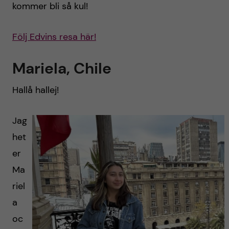
kommer bli så kul!
Följ
Edvins
resa här!
Mariela, Chile
Hallå hallej!
Jag
het
er
Ma
riel
a
oc