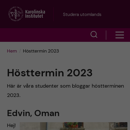
H
Studera utomlands
o
V
V
p
i
i
p
Hem
Hösttermin 2023
s
s
a
a
Hösttermin 2023
a
s
t
Här är våra studenter som bloggar höstterminen
ö
m
i
2023.
k
e
l
Edvin, Oman
f
n
l
ä
Hej!