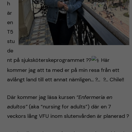
h
är
en
T5
stu
de
nt på sjuksköterskeprogrammet ??‍
Här
kommer jag att ta med er på min resa från ett
avlångt land till ett annat nämligen… ?… ?… Chile!!
Där kommer jag läsa kursen
“Enfermeria en
adultos”
(aka “nursing for adults”) där en 7
veckors lång VFU inom slutenvården är planerad ?