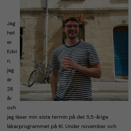
y
l
h
t
u
Jag
v
het
er
u
Edvi
d
n,
jag
i
är
n
28
år
n
och
e
jag läser min sista termin på det 5,5-åriga
läkarprogrammet på KI. Under november och