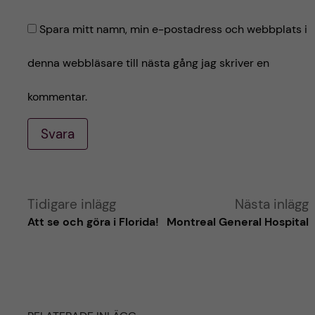
Spara mitt namn, min e-postadress och webbplats i
denna webbläsare till nästa gång jag skriver en
kommentar.
Svara
A
Tidigare inlägg
Nästa inlägg
Att se och göra i Florida!
Montreal General Hospital
l
t
e