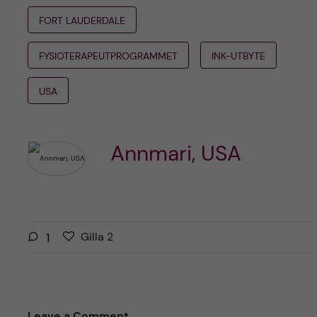
FORT LAUDERDALE
FYSIOTERAPEUTPROGRAMMET
INK-UTBYTE
USA
Annmari, USA
G
g
1
Gilla
2
i
i
l
l
l
l
a
a
Leave a Comment