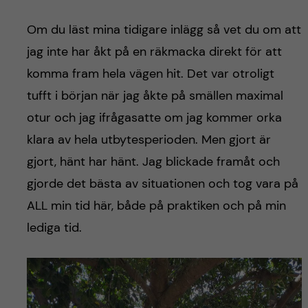
h
Om du läst mina tidigare inlägg så vet du om att
å
jag inte har åkt på en räkmacka direkt för att
l
komma fram hela vägen hit. Det var otroligt
tufft i början när jag åkte på smällen maximal
l
otur och jag ifrågasatte om jag kommer orka
e
klara av hela utbytesperioden. Men gjort är
gjort, hänt har hänt. Jag blickade framåt och
t
gjorde det bästa av situationen och tog vara på
ALL min tid här, både på praktiken och på min
lediga tid.