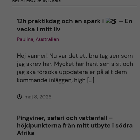
RELATERADE INLÄGG
r
12h praktikdag och en spark i
– En
n
vecka i mitt liv
a
Paulina, Australien
t
Hej vänner! Nu var det ett bra tag sen som
jag skrev här. Mycket har hänt sen sist och
i
jag ska försöka uppdatera er på allt dem
kommande inläggen, high […]
v
maj 8, 2026
e
:
Pingviner, safari och vattenfall –
höjdpunkterna från mitt utbyte i södra
Afrika