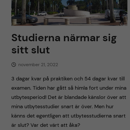
y
l
h
t
u
v
Studierna närmar sig
u
sitt slut
d
november 21, 2022
i
3 dagar kvar på praktiken och 54 dagar kvar till
n
examen. Tiden har gått så himla fort under mina
utbytesperiod! Det är blandade känslor över att
n
mina utbytesstudier snart är över. Men hur
e
känns det egentligen att utbytesstudierna snart
är slut? Var det värt att åka?