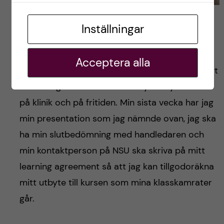
På cykeltur i Shark Valley, Everglades. Foto: Annmari
Benedek
Inställningar
Det känns lite sorgligt att
min sista VFU vecka
Acceptera alla
börjar imorgon
men samtidigt känns det väldigt
skönt. Jag är rätt slut av alla nya intryck både
på klinik och på fritiden. Min sista vecka har jag
min presentation som jag nämnde ovan, jag ska
ha min slutbedömning med handledaren och
min kontaktperson på NSU ska skriva på mitt
learning agreement så att jag kan tillgodoräkna
mitt utbyte till kursen som mina klasskamrater
går.