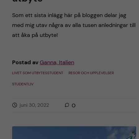
h
å
Som ett sista inlägg här på bloggen delar jag
med mig utav några av alla tusen anledningar till
l
att åka på utbyte!
l
e
Postad av
Ganna, Italien
t
LIVET SOM UTBYTESSTUDENT
RESOR OCH UPPLEVELSER
STUDENTLIV
juni 30, 2022
0