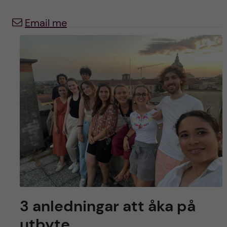
y
l
h
Email me
t
u
v
u
d
i
n
n
e
3 anledningar att åka på
utbyte