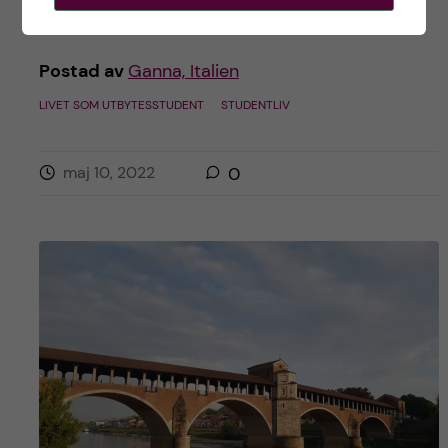
Postad av
Ganna, Italien
LIVET SOM UTBYTESSTUDENT
STUDENTLIV
maj 10, 2022
0