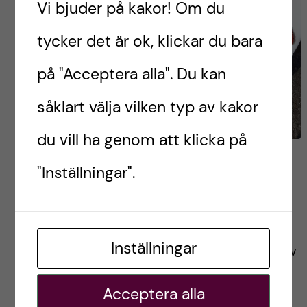
Vi bjuder på kakor! Om du
tycker det är ok, klickar du bara
på "Acceptera alla". Du kan
såklart välja vilken typ av kakor
du vill ha genom att klicka på
Hur ser en vanlig dag ut
"Inställningar".
som utbytesstudent i
Italien?
Inställningar
I det här inlägget kan du följa med och ta del av
hur en vanlig dag ser ut för mig som
Acceptera alla
utbytesstudent i Italien.