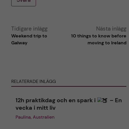
A
Tidigare inlägg
Nästa inlägg
Weekend trip to
10 things to know before
l
Galway
moving to Ireland
t
e
RELATERADE INLÄGG
r
n
12h praktikdag och en spark i
– En
vecka i mitt liv
a
Paulina, Australien
t