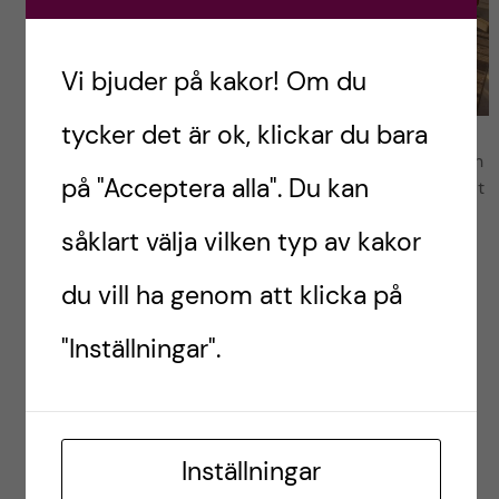
Vi bjuder på kakor! Om du
tycker det är ok, klickar du bara
En kväll var vi bortbjudna på middag hos en av våra
italienska vänner. Vi hade bestämt att ses kl 18:30 och
på "Acceptera alla". Du kan
väl på plats inser vi att de precis hade börjat laga mat
och att det skulle bjudas på fyrarätters! Riktigt lyxigt
såklart välja vilken typ av kakor
och gott, men det blev en mycket senare middag och
kväll än vad vi hade tänkt oss. Foto: Lisa Leonardsson
du vill ha genom att klicka på
”Akademisk kvart”,
"Inställningar".
plus lite till, när man
bestämt träff med
vänner
Inställningar