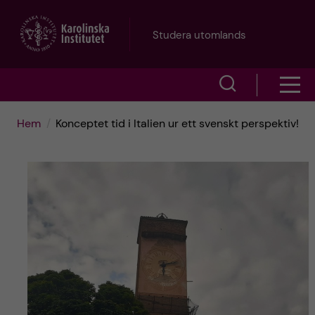
H
Studera utomlands
o
V
V
p
i
i
p
Hem
Konceptet tid i Italien ur ett svenskt perspektiv!
s
s
a
a
a
s
t
ö
m
i
k
e
l
f
n
l
ä