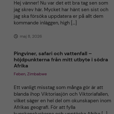
Hej vänner! Nu var det ett bra tag sen som
i
jag skrev här. Mycket har hänt sen sist och
jag ska försöka uppdatera er på allt dem
v
kommande inläggen, high […]
e
maj 8, 2026
:
Pingviner, safari och vattenfall –
höjdpunkterna från mitt utbyte i södra
Afrika
Feben, Zimbabwe
Ett vanligt misstag som många gör är att
blanda ihop Viktoriasjön och Viktoriafallen,
vilket säger en hel del om okunskapen inom
Afrikas geografi. För att fylla
kunskapsluckorna och upptäcka Afrika […]