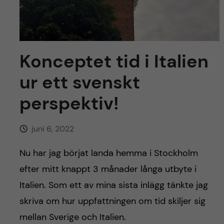
y
l
h
t
u
v
Konceptet tid i Italien
ur ett svenskt
u
perspektiv!
d
i
juni 6, 2022
n
Nu har jag börjat landa hemma i Stockholm
efter mitt knappt 3 månader långa utbyte i
n
Italien. Som ett av mina sista inlägg tänkte jag
e
skriva om hur uppfattningen om tid skiljer sig
mellan Sverige och Italien.