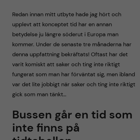
h
å
Redan innan mitt utbyte hade jag hört och
upplevt att konceptet tid har en annan
l
betydelse ju längre söderut i Europa man
l
kommer. Under de senaste tre månaderna har
denna uppfattning bekräftats! Oftast har det
e
varit komiskt att saker och ting inte riktigt
t
fungerat som man har förväntat sig, men ibland
var det lite jobbigt när saker och ting inte riktigt
gick som man tänkt…
Bussen går en tid som
inte finns på