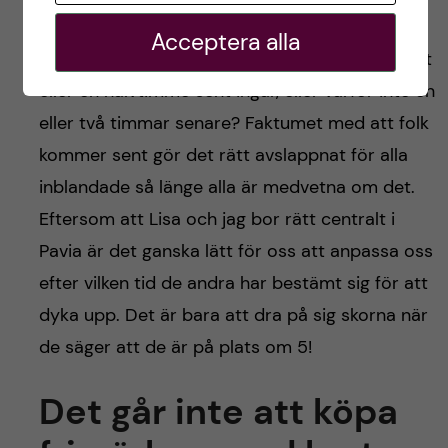
Det är inte ovanligt att folk kommer sent när
Acceptera alla
man ska träffa kompisarna. Att komma en kvart
eller en halvtimme sent ingår, eller varför inte en
eller två timmar senare? Faktumet med att folk
kommer sent gör det rätt avslappnat för alla
inblandade så länge alla är medvetna om det.
Eftersom att Lisa och jag bor rätt centralt i
Pavia är det ganska lätt för oss att anpassa oss
efter vilken tid de andra har bestämt sig för att
dyka upp. Det är bara att dra på sig skorna när
de säger att de är på plats om 5!
Det går inte att köpa