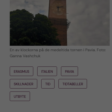
En av klockorna på de medeltida tornen i Pavia. Foto:
Ganna Vashchuk
ERASMUS
ITALIEN
PAVIA
SKILLNADER
TID
TIDTABELLER
UTBYTE