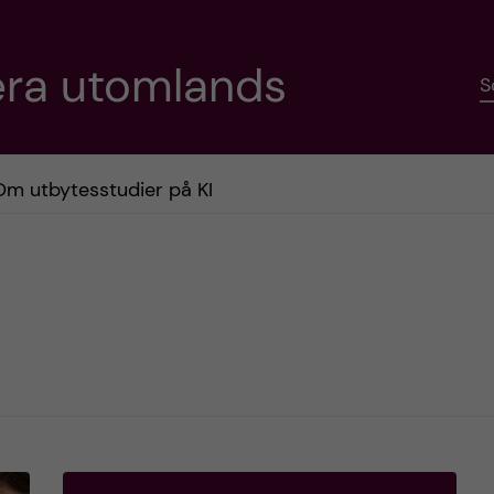
era utomlands
S
Om utbytesstudier på KI