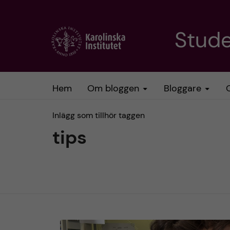
H
Stud
o
p
Hem
Om bloggen
Bloggare
p
Inlägg som tillhör taggen
a
tips
t
i
l
l