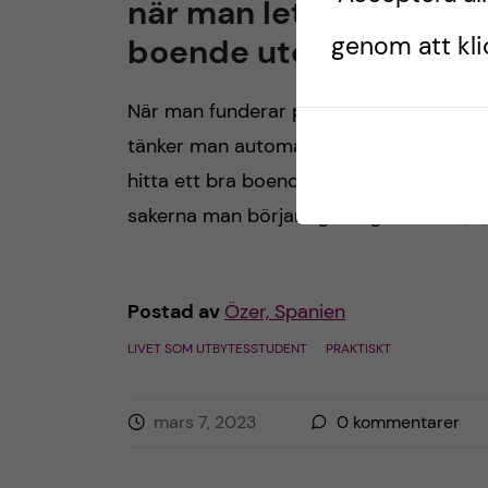
när man letar efter
genom att klic
boende utomlands?
När man funderar på att åka utomlands,
tänker man automatiskt på boendet. At
hitta ett bra boende är en av de viktiga
sakerna man börjar ägna sig åt innan […]
Postad av
Özer, Spanien
LIVET SOM UTBYTESSTUDENT
PRAKTISKT
mars 7, 2023
0
kommentarer