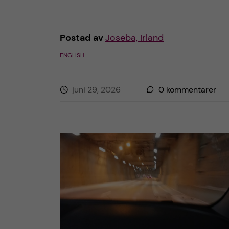
h
å
Postad av
Joseba, Irland
ENGLISH
l
l
juni 29, 2026
0
kommentarer
e
t