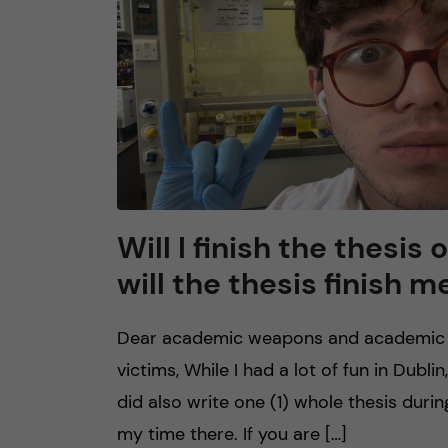
h
u
v
u
d
Will I finish the thesis o
will the thesis finish m
i
n
Dear academic weapons and academic
victims, While I had a lot of fun in Dublin,
n
did also write one (1) whole thesis durin
e
my time there. If you are […]