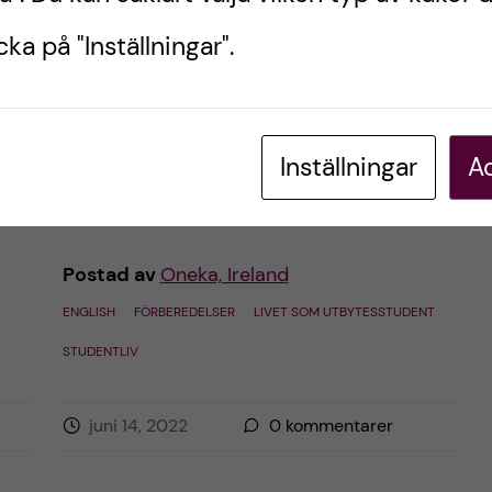
moving to Ireland
ka på "Inställningar".
For those who are considering to go on
exchange to Dublin, here are a few facts
 då
that me be handy about what to expect
t
Inställningar
Ac
from living in Ireland!
ste
Postad av
Oneka, Ireland
ENGLISH
FÖRBEREDELSER
LIVET SOM UTBYTESSTUDENT
STUDENTLIV
juni 14, 2022
0
kommentarer