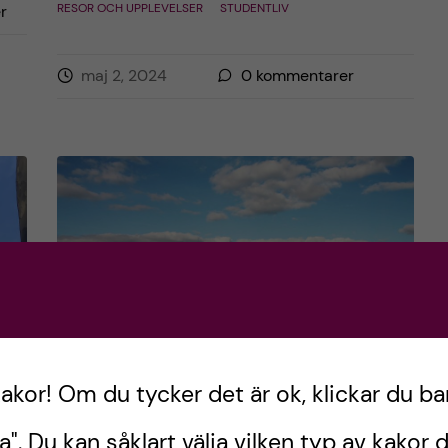
RESOR OCH UPPLEVELSER
STUDENTLIV
r
maj 2, 2024
0
kommentarer
kakor! Om du tycker det är ok, klickar du ba
10 things to know before
a". Du kan såklart välja vilken typ av kakor d