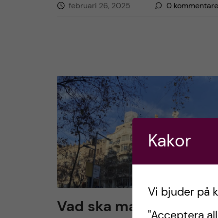
februari 26, 2025
0
kommentare
Kakor
Vi bjuder på 
Vad ska man tänka på
"Acceptera all