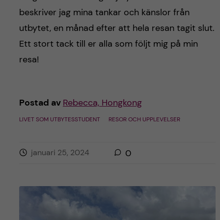
h
beskriver jag mina tankar och känslor från
å
utbytet, en månad efter att hela resan tagit slut.
Ett stort tack till er alla som följt mig på min
l
resa!
l
e
Postad av
Rebecca, Hongkong
t
LIVET SOM UTBYTESSTUDENT
RESOR OCH UPPLEVELSER
januari 25, 2024
0