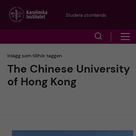
H
Studera utomlands
o
V
V
p
i
i
p
Inlägg som tillhör taggen
s
The Chinese University
s
a
a
of Hong Kong
a
s
t
ö
m
i
k
e
l
f
n
l
ä