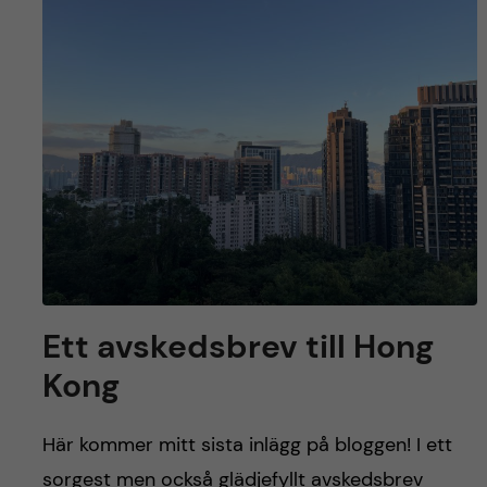
y
l
h
t
u
v
u
d
i
n
Ett avskedsbrev till Hong
Kong
n
e
Här kommer mitt sista inlägg på bloggen! I ett
sorgest men också glädjefyllt avskedsbrev