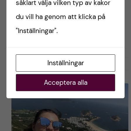
såklart välja vilken typ av kakor
Varning för långt inlägg!
du vill ha genom att klicka på
"Inställningar".
Postad av
Rebecca, Hongkong
STUDENTLIV
STUDIER
Inställningar
november 26, 2023
0
Acceptera alla