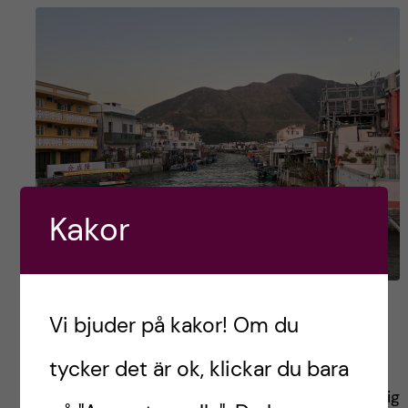
Kakor
Kära bloggen: En vecka i
Vi bjuder på kakor! Om du
Hong Kong
tycker det är ok, klickar du bara
Hej på er! I detta blogginlägg får ni följa med mig