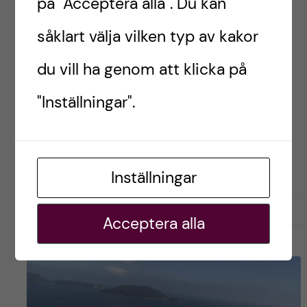
på "Acceptera alla". Du kan
på en hel vecka av mitt utbyte! Bloggen blir en
såklart välja vilken typ av kakor
dagbok och ni får ta del av vad jag gör, hur jag
känner och tänker kring mina upplevelser!
du vill ha genom att klicka på
Varning för långt inlägg!
"Inställningar".
Postad av
Rebecca, Hongkong
STUDENTLIV
STUDIER
Inställningar
november 26, 2023
0
Acceptera alla