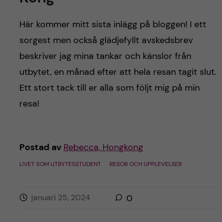
h
å
Här kommer mitt sista inlägg på bloggen! I ett
sorgest men också glädjefyllt avskedsbrev
l
beskriver jag mina tankar och känslor från
l
utbytet, en månad efter att hela resan tagit slut.
Ett stort tack till er alla som följt mig på min
e
resa!
t
Postad av
Rebecca, Hongkong
LIVET SOM UTBYTESSTUDENT
RESOR OCH UPPLEVELSER
januari 25, 2024
0