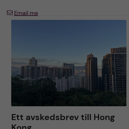
y
l
h
Email me
t
u
v
u
d
i
n
n
e
Ett avskedsbrev till Hong
Kong