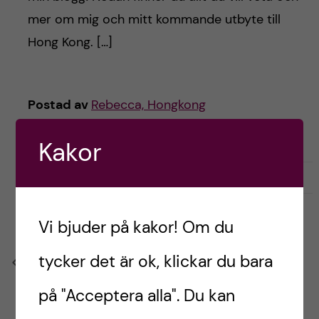
h
mer om mig och mitt kommande utbyte till
å
Hong Kong. […]
l
l
Postad av
Rebecca, Hongkong
FÖRBEREDELSER
LIVET SOM UTBYTESSTUDENT
e
Kakor
t
september 12, 2023
0
Vi bjuder på kakor! Om du
tycker det är ok, klickar du bara
Previous
på "Acceptera alla". Du kan