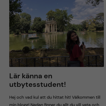
y
l
h
t
u
v
u
d
i
n
Lär känna en
utbytesstudent!
n
e
Hej och vad kul att du hittat hit! Välkommen till
min blogg! Nedan finner du allt du vill veta och