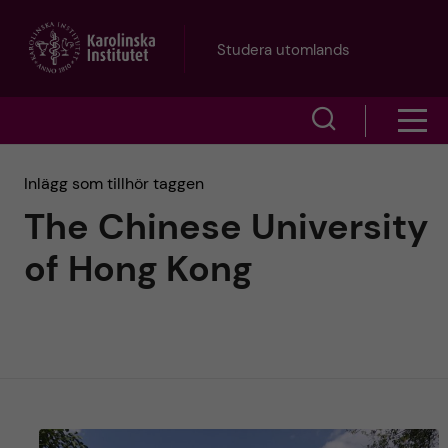
H
Studera utomlands
o
V
V
p
i
i
p
Inlägg som tillhör taggen
s
The Chinese University
s
a
a
of Hong Kong
a
s
t
ö
m
i
k
e
l
f
n
l
ä