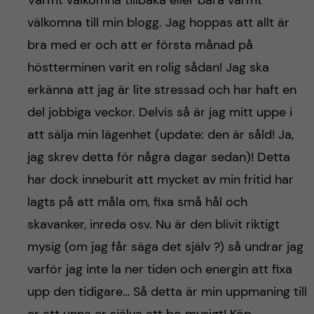
Varmt välkomna tillbaka eller bara varmt
välkomna till min blogg. Jag hoppas att allt är
bra med er och att er första månad på
höstterminen varit en rolig sådan! Jag ska
erkänna att jag är lite stressad och har haft en
del jobbiga veckor. Delvis så är jag mitt uppe i
att sälja min lägenhet (update: den är såld! Ja,
jag skrev detta för några dagar sedan)! Detta
har dock inneburit att mycket av min fritid har
lagts på att måla om, fixa små hål och
skavanker, inreda osv. Nu är den blivit riktigt
mysig (om jag får säga det själv ?) så undrar jag
varför jag inte la ner tiden och energin att fixa
upp den tidigare… Så detta är min uppmaning till