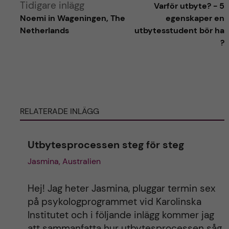
Tidigare inlägg
Varför utbyte? - 5
l
Noemi in Wageningen, The
egenskaper en
Netherlands
utbytesstudent bör ha
t
?
e
r
RELATERADE INLÄGG
n
a
Utbytesprocessen steg för steg
Jasmina, Australien
t
i
Hej! Jag heter Jasmina, pluggar termin sex
på psykologprogrammet vid Karolinska
v
Institutet och i följande inlägg kommer jag
att sammanfatta hur utbytesprocessen såg