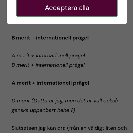
The Mayo Clinic, USA
Acceptera alla
The University of Hong Kong, Hong Kong
B merit + internationell prägel
A merit + internationell prägel
B merit + internationell prägel
A merit + internationell prägel
D merit (Detta är jag, men det är väll också
ganska uppenbart hehe ?)
Slutsatsen jag kan dra (från en väldigt liten och