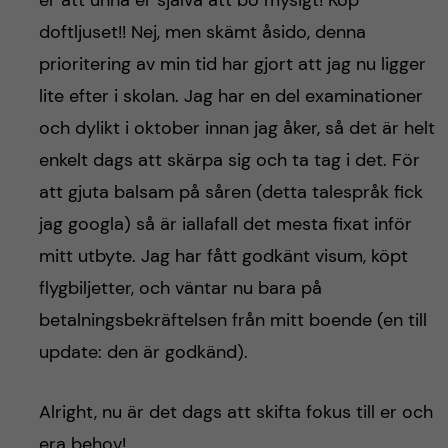
er att unna er själva att bo mysigt! Köp
doftljuset!! Nej, men skämt åsido, denna
prioritering av min tid har gjort att jag nu ligger
lite efter i skolan. Jag har en del examinationer
och dylikt i oktober innan jag åker, så det är helt
enkelt dags att skärpa sig och ta tag i det. För
att gjuta balsam på såren (detta talespråk fick
jag googla) så är iallafall det mesta fixat inför
mitt utbyte. Jag har fått godkänt visum, köpt
flygbiljetter, och väntar nu bara på
betalningsbekräftelsen från mitt boende (en till
update: den är godkänd).
Alright, nu är det dags att skifta fokus till er och
era behov!