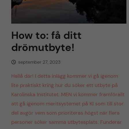
y
l
h
t
u
v
How to: få ditt
drömutbyte!
u
d
september 27, 2023
i
Hallå där! I detta inlägg kommer vi gå igenom
lite praktiskt kring hur du söker ett utbyte på
n
Karolinska Institutet. MEN vi kommer framförallt
n
att gå igenom meritsystemet på KI som till stor
del avgör vem som prioriteras högst när flera
e
personer söker samma utbytesplats. Funderar