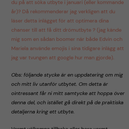
h
du på att söka utbyte i januari (eller kommande
år)? Då rekommenderar jag verkligen att du
å
läser detta inlägget för att optimera dina
l
chanser till att få ditt drömutbyte ? (jag kände
mig som en sådan boomer när både Edvin och
l
Mariela använde emojis i sina tidigare inlägg att
e
jag var tvungen att google hur man gjorde).
t
Obs: följande stycke är en uppdatering om mig
och mitt liv utanför utbytet. Om detta är
ointressant får ni mitt samtycke att hoppa över
denna del, och istället gå direkt på de praktiska
detaljerna kring ett utbyte.