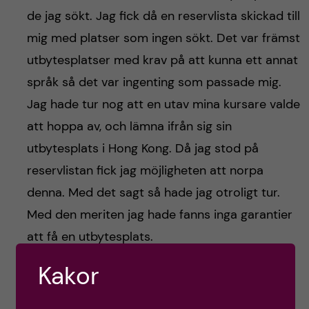
de jag sökt. Jag fick då en reservlista skickad till
mig med platser som ingen sökt. Det var främst
utbytesplatser med krav på att kunna ett annat
språk så det var ingenting som passade mig.
Jag hade tur nog att en utav mina kursare valde
att hoppa av, och lämna ifrån sig sin
utbytesplats i Hong Kong. Då jag stod på
reservlistan fick jag möjligheten att norpa
denna. Med det sagt så hade jag otroligt tur.
Med den meriten jag hade fanns inga garantier
att få en utbytesplats.
Kakor
Meriten som krävs för diverse utbytesplatser
varierar från år till år. Det beror främst på ens