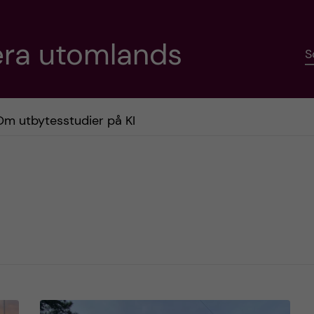
era utomlands
S
Om utbytesstudier på KI