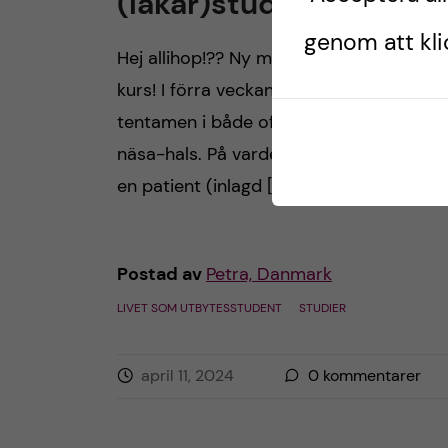
(läkar)student i DK?
genom att klic
Hej allihop!?? Ny månad och, för min del
kurs! I förra veckan avklarades muntliga
tentamen i både oftalmologi och öron-
näsa-hals. På vardera tenta fick man trä
en patient (inlagd […]
Postad av
Petra, Danmark
LIVET SOM UTBYTESSTUDENT
STUDIER
april 11, 2024
0
kommentarer