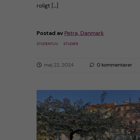
roligt […]
h
å
Postad av
Petra, Danmark
l
STUDENTLIV
STUDIER
l
maj 22, 2024
0
kommentarer
e
t