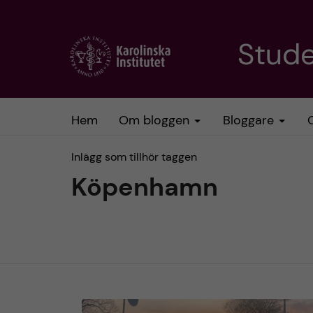
H
Stud
o
p
Hem
Om bloggen
Bloggare
p
Inlägg som tillhör taggen
a
Köpenhamn
t
i
l
l