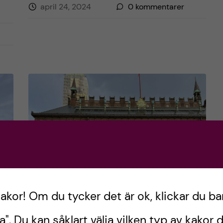
april 24, 2024
0
kommentarer
kakor! Om du tycker det är ok, klickar du ba
Så lägger du upp din
a". Du kan såklart välja vilken typ av kakor d