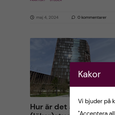
PRAKTISKT
STUDIER
maj 4, 2024
0
kommentarer
Kakor
Vi bjuder på 
Hur är det att vara
"Acceptera all