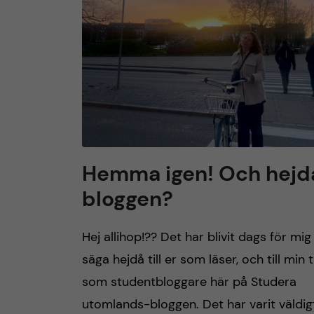
h
u
v
u
d
Hemma igen! Och hejd
bloggen?
i
n
Hej allihop!?? Det har blivit dags för mig
säga hejdå till er som läser, och till min t
n
som studentbloggare här på Studera
e
utomlands-bloggen. Det har varit väldig