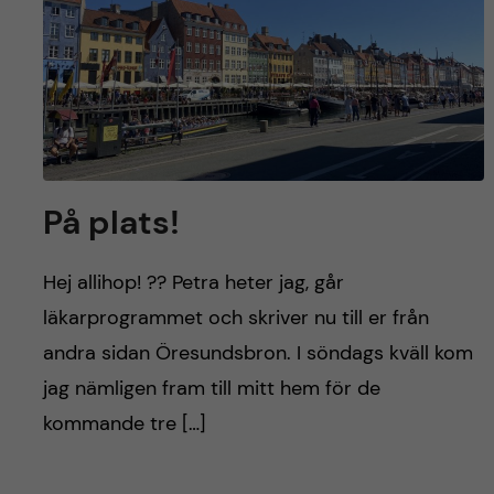
y
l
h
t
u
v
u
På plats!
d
i
Hej allihop! ?? Petra heter jag, går
läkarprogrammet och skriver nu till er från
n
andra sidan Öresundsbron. I söndags kväll kom
n
jag nämligen fram till mitt hem för de
kommande tre […]
e