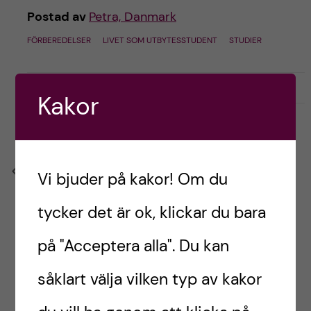
h
Postad av
Petra, Danmark
å
FÖRBEREDELSER
LIVET SOM UTBYTESSTUDENT
STUDIER
l
januari 30, 2024
1
l
Kakor
e
t
Previous
Vi bjuder på kakor! Om du
tycker det är ok, klickar du bara
på "Acceptera alla". Du kan
såklart välja vilken typ av kakor
KATEGORIER