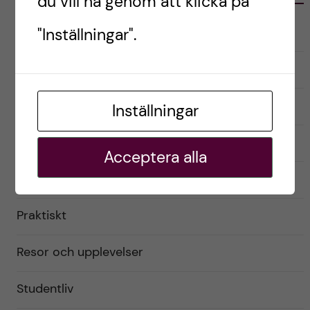
du vill ha genom att klicka på
Australien
"Inställningar".
English
Exchange student
Inställningar
Förberedelser
Acceptera alla
Livet som utbytesstudent
Praktiskt
Resor och upplevelser
Studentliv