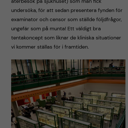
h
återbesök på sjukhuset) som man fick
undersöka, för att sedan presentera fynden för
å
examinator och censor som ställde följdfrågor,
l
ungefär som på munta! Ett väldigt bra
tentakoncept som liknar de kliniska situationer
l
vi kommer ställas för i framtiden.
e
t