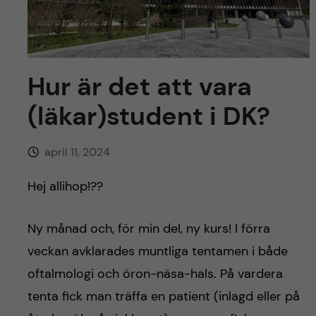
y
l
h
t
u
v
Hur är det att vara
(läkar)student i DK?
u
d
april 11, 2024
i
Hej allihop!??
n
Ny månad och, för min del, ny kurs! I förra
n
veckan avklarades muntliga tentamen i både
oftalmologi och öron-näsa-hals. På vardera
e
tenta fick man träffa en patient (inlagd eller på