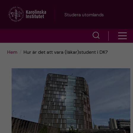
H
Studera utomlands
o
V
V
p
i
i
p
Hem
Hur är det att vara (läkar)student i DK?
s
s
a
a
a
s
t
ö
m
i
k
e
l
f
n
l
ä