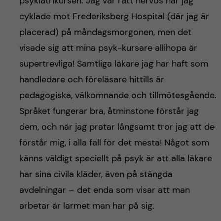
psykiatrikursen. Jag var rätt nervös när jag
cyklade mot Frederiksberg Hospital (där jag är
placerad) på måndagsmorgonen, men det
visade sig att mina psyk-kursare allihopa är
supertrevliga! Samtliga läkare jag har haft som
handledare och föreläsare hittills är
pedagogiska, välkomnande och tillmötesgående.
Språket fungerar bra, åtminstone förstår jag
dem, och när jag pratar långsamt tror jag att de
förstår mig, i alla fall för det mesta! Något som
känns väldigt speciellt på psyk är att alla läkare
har sina civila kläder, även på stängda
avdelningar – det enda som visar att man
arbetar är larmet man har på sig.