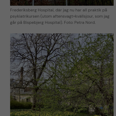
Frederiksberg Hospital, där jag nu har all praktik på
psykiatrikursen (utom aftensvagt=kvällsjour, som jag
går på Bispebjerg Hospital). Foto: Petra Nord.