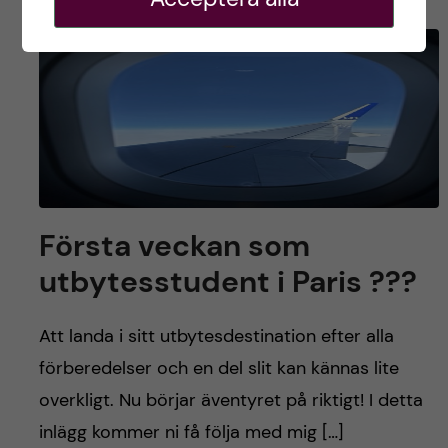
Första veckan som
utbytesstudent i Paris ???
Att landa i sitt utbytesdestination efter alla
förberedelser och en del slit kan kännas lite
overkligt. Nu börjar äventyret på riktigt! I detta
inlägg kommer ni få följa med mig […]