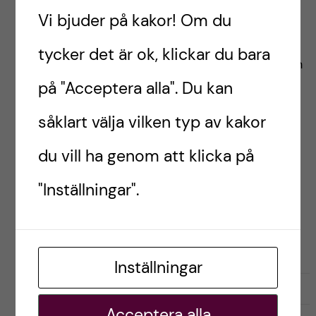
inte får missa under ditt
Vi bjuder på kakor! Om du
utbyte ?
tycker det är ok, klickar du bara
Under min vistelse i Paris har jag passat på och
på "Acceptera alla". Du kan
testat många roliga aktiviteter. I detta inlägg
kommer jag dela med mig av 5 typer av
såklart välja vilken typ av kakor
aktiviteter som du inte får missa under ditt
du vill ha genom att klicka på
utbyte ?.
"Inställningar".
Postad av
Sandra, Frankrike
LIVET SOM UTBYTESSTUDENT
RESOR OCH UPPLEVELSER
Inställningar
april 1, 2024
0
Acceptera alla