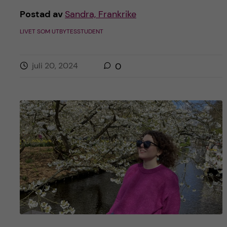
h
Postad av
Sandra, Frankrike
å
LIVET SOM UTBYTESSTUDENT
l
juli 20, 2024
0
l
e
t