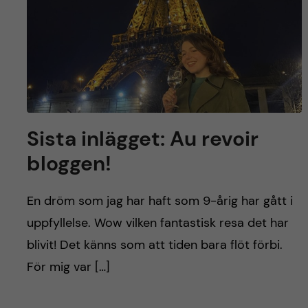
y
l
h
t
u
v
u
Sista inlägget: Au revoir
d
bloggen!
i
En dröm som jag har haft som 9-årig har gått i
n
uppfyllelse. Wow vilken fantastisk resa det har
n
blivit! Det känns som att tiden bara flöt förbi.
För mig var […]
e