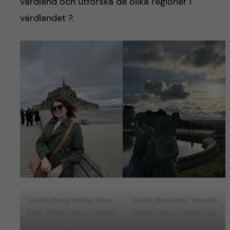
värdland och utforska de olika regioner i
värdlandet ?.
En bild på mig framför Mont-
En bild på en staty i Verseille
Saint-Michel. Foto av: Sandra
slottet, Foto av: Sandra Koj
Koj