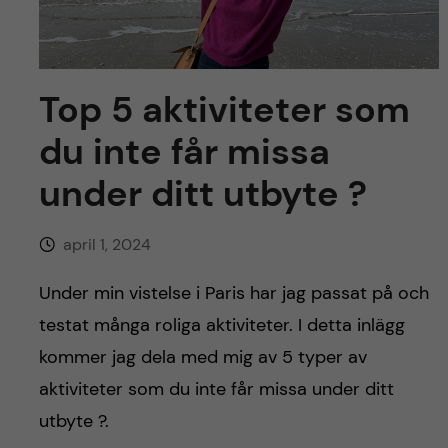
y
l
h
t
u
Top 5 aktiviteter som
v
du inte får missa
u
under ditt utbyte ?
d
april 1, 2024
i
Under min vistelse i Paris har jag passat på och
n
testat många roliga aktiviteter. I detta inlägg
n
kommer jag dela med mig av 5 typer av
aktiviteter som du inte får missa under ditt
e
utbyte ?.