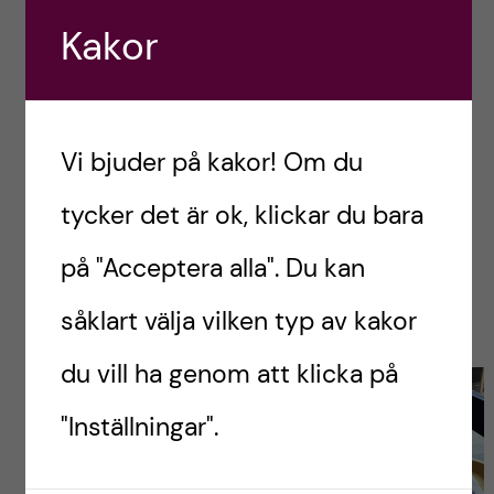
5. Resor till
Kakor
grannländer ? :
har du lite tid över? Utforska gärna
Vi bjuder på kakor! Om du
grannländerna och deras kultur?️. I Många
tycker det är ok, klickar du bara
Europeiska städer finns det bussresor eller
tågresor till grannländer för attraktiva priser?.
på "Acceptera alla". Du kan
Det kan vata ett sätt för dig att skapa nya
såklart välja vilken typ av kakor
minnen med dina nyfunna vänner ?.
du vill ha genom att klicka på
"Inställningar".