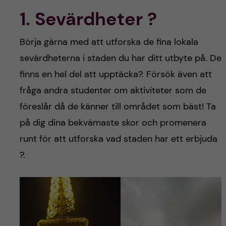
h
1. Sevärdheter ?
å
Börja gärna med att utforska de fina lokala
l
sevärdheterna i staden du har ditt utbyte på. De
l
finns en hel del att upptäcka?. Försök även att
fråga andra studenter om aktiviteter som de
e
föreslår då de känner till området som bäst! Ta
t
på dig dina bekvämaste skor och promenera
runt för att utforska vad staden har ett erbjuda
?.