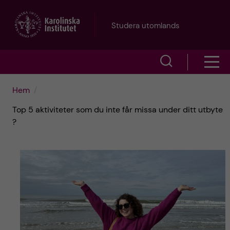
H
Studera utomlands
o
V
V
p
i
i
p
Hem
s
Top 5 aktiviteter som du inte får missa under ditt utbyte
s
a
a
?
a
s
t
ö
m
i
k
e
l
f
n
l
ä