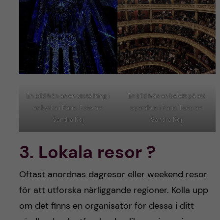
En bild från en en utställning i
En bild från en balett på ett
en kyrka i Paris. Foto av:
operahus i Paris. Foto av:
Sandra Koj
Sandra Koj
3. Lokala resor ?
Oftast anordnas dagresor eller weekend resor
för att utforska närliggande regioner. Kolla upp
om det finns en organisatör för dessa i ditt