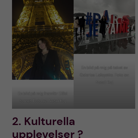
En bild på mig på taket av
Galeries Lafayette. Foto av:
Natali Koj
En bild på mig framför Eiffel
tornet. Foto av: Natali Koj
2. Kulturella
upplevelser ?