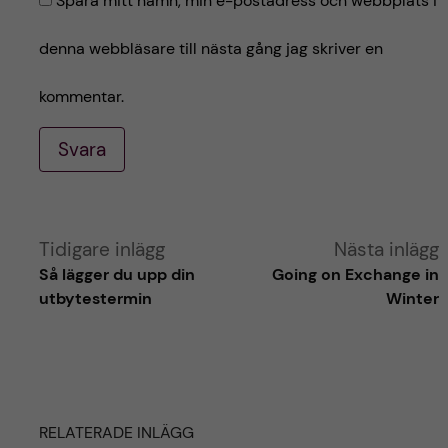
Spara mitt namn, min e-postadress och webbplats i
denna webbläsare till nästa gång jag skriver en
kommentar.
Svara
A
Tidigare inlägg
Nästa inlägg
Så lägger du upp din
Going on Exchange in
l
utbytestermin
Winter
t
e
RELATERADE INLÄGG
r