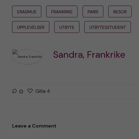
ERASMUS
FRANKRIKE
PARIS
RESOR
UPPLEVELSER
UTBYTE
UTBYTESSTUDENT
Sandra, Frankrike
G
g
0
Gilla
4
i
i
l
l
l
l
a
a
Leave a Comment
r
i
i