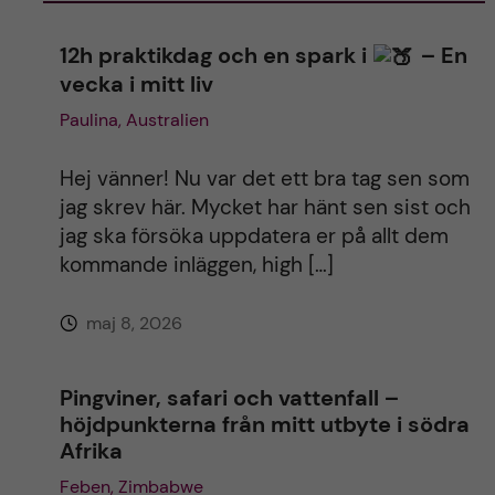
n
12h praktikdag och en spark i
– En
vecka i mitt liv
a
Paulina, Australien
t
Hej vänner! Nu var det ett bra tag sen som
i
jag skrev här. Mycket har hänt sen sist och
jag ska försöka uppdatera er på allt dem
v
kommande inläggen, high […]
e
maj 8, 2026
:
Pingviner, safari och vattenfall –
höjdpunkterna från mitt utbyte i södra
Afrika
Feben, Zimbabwe