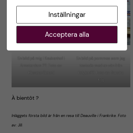
Inställningar
Acceptera alla
En bild på mig i Keukenhof i
En bild på pommes som jag
Amsterdam ??. Foto av:
testade med en vän från
Hinsene Geneti
Belgien??. Foto av: Sandra
Koj
À bientôt ?
Inläggets första bild är från en resa till Deauville i Frankrike. Foto
av:
Jill