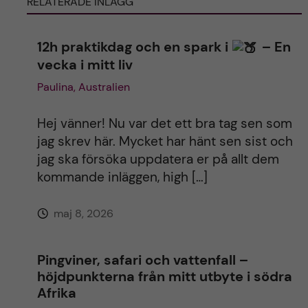
RELATERADE INLÄGG
r
n
12h praktikdag och en spark i
– En
vecka i mitt liv
a
Paulina, Australien
t
Hej vänner! Nu var det ett bra tag sen som
i
jag skrev här. Mycket har hänt sen sist och
jag ska försöka uppdatera er på allt dem
v
kommande inläggen, high […]
e
maj 8, 2026
:
Pingviner, safari och vattenfall –
höjdpunkterna från mitt utbyte i södra
Afrika