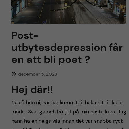
y
l
h
t
u
v
Post-
utbytesdepression får
u
en att bli poet ?
d
i
december 5, 2023
Hej där!!
n
n
Nu så hörrni, har jag kommit tillbaka hit till kalla,
mörka Sverige och börjat på min nästa kurs. Jag
e
hann ha en helgs vila innan det var snabba ryck