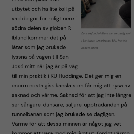
utbytet och ha lite koll på
vad de gör för roligt nere i
södra delen av globen ?.
Dansare/underhållare var en daglig grej
Ibland kommer det på
i Santiagos tunnelbanor! Bild: Mariela
låtar som jag brukade
Badani Zuleta
lyssna på vägen till San
José mitt när jag är på väg
till min praktik i KU Huddinge. Det ger mig en
enorm nostalgisk känsla som får mig att rysa av
saknad och värme. Saknad för att jag inte längre
ser sångare, dansare, säljare, uppträdanden på
tunnelbanan som jag brukade se dagligen.
Värme för att dessa minnen är något jag vet
kommer att vara med mig livet ut. (ordet värme