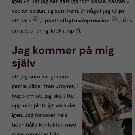
h
igen ?‍? Det jag har gått igenom dessa, nästan 3
veckor sedan jag kom hem, är något jag väljer
å
att kalla
post-utbytesdepression
(it’s
l
an actual thing, look it up ?).
l
Jag kommer på mig
e
själv
t
att jag scrollar igenom
gamla bilder från utbytet, i
hopp om att jag ska titta
upp och plötsligt vara där
igen. Jag försöker hela
tiden hålla kontakten med
mina kompisar från