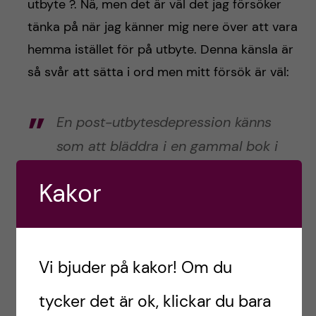
utbyte ?. Nä, men det är väl det jag försöker
tänka på när jag känner mig nere över att vara
hemma istället för på utbyte. Denna känsla är
så svår att sätta i ord men mitt försök är väl:
En post-utbytesdepression känns
som att bläddra i en gammal bok i
läder med papyrusidor ? En bok
Kakor
som innehåller de mest
färgsprakande beskrivningar av
livet att du nästan kan höra
skratten genom bladen ?. Du blir
Vi bjuder på kakor! Om du
så entusiasterad och vill bara veta
tycker det är ok, klickar du bara
mer av denna bok men du råkar