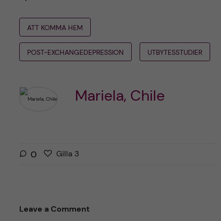
ATT KOMMA HEM
POST-EXCHANGEDEPRESSION
UTBYTESSTUDIER
Mariela, Chile
G
g
0
Gilla
3
i
i
l
l
l
l
a
a
Leave a Comment
r
i