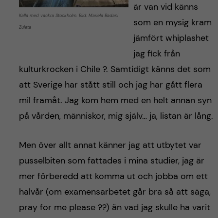
är van vid känns
Kalla med vackra Stockholm. Bild: Mariela Badani
som en mysig kram
Zuleta
jämfört whiplashet
jag fick från
kulturkrocken i Chile ?. Samtidigt känns det som
att Sverige har stått still och jag har gått flera
mil framåt. Jag kom hem med en helt annan syn
på vården, människor, mig själv… ja, listan är lång.
Men över allt annat känner jag att utbytet var
pusselbiten som fattades i mina studier, jag är
mer förberedd att komma ut och jobba om ett
halvår (om examensarbetet går bra så att säga,
pray for me please ??) än vad jag skulle ha varit