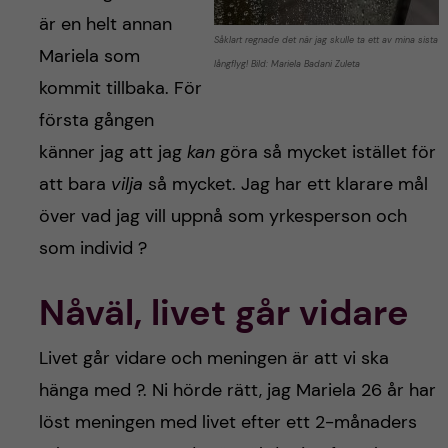
är en helt annan
Såklart regnade det när jag skulle ta ett av mina sista
Mariela som
långflyg! Bild: Mariela Badani Zuleta
kommit tillbaka. För
första gången
känner jag att jag
kan
göra så mycket istället för
att bara
vilja
så mycket. Jag har ett klarare mål
över vad jag vill uppnå som yrkesperson och
som individ ?
Nåväl, livet går vidare
Livet går vidare och meningen är att vi ska
hänga med ?️. Ni hörde rätt, jag Mariela 26 år har
löst meningen med livet efter ett 2-månaders