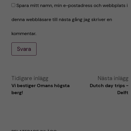
Spara mitt namn, min e-postadress och webbplats i
denna webbläsare till nästa gång jag skriver en
kommentar.
Svara
A
Tidigare inlägg
Nästa inlägg
Vi bestiger Omans högsta
Dutch day trips -
l
berg!
Delft
t
e