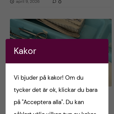
april 9, 2026
0
Kakor
Vi bjuder på kakor! Om du
tycker det är ok, klickar du bara
Hur är det att plugga till
på "Acceptera alla". Du kan
tandläkare i Zimbabwe?