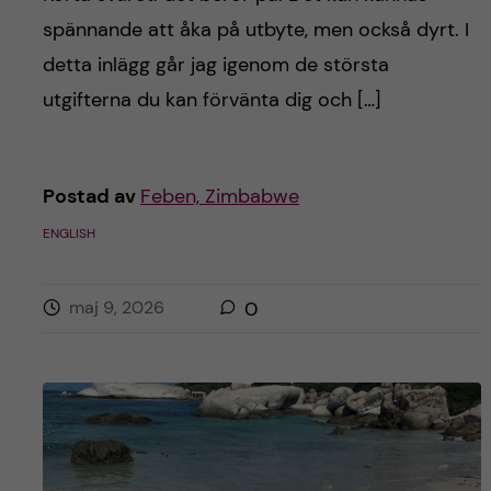
h
spännande att åka på utbyte, men också dyrt. I
å
detta inlägg går jag igenom de största
utgifterna du kan förvänta dig och […]
l
l
Postad av
Feben, Zimbabwe
e
ENGLISH
t
maj 9, 2026
0