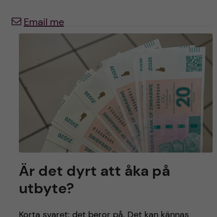
y
l
h
Email me
t
u
v
u
d
i
n
Är det dyrt att åka på
n
utbyte?
e
Korta svaret: det beror på. Det kan kännas