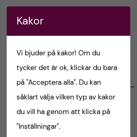
h
Postad av
Mariela, Chile
å
Kakor
LIVET SOM UTBYTESSTUDENT
RESOR OCH UPPLEVELSER
l
l
december 5, 2023
0
Vi bjuder på kakor! Om du
e
tycker det är ok, klickar du bara
t
KATEGORIER
på "Acceptera alla". Du kan
såklart välja vilken typ av kakor
Australien
du vill ha genom att klicka på
English
"Inställningar".
Exchange student