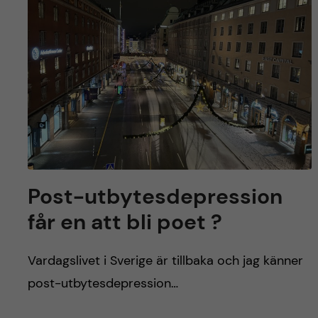
y
l
h
t
u
v
u
d
i
Post-utbytesdepression
n
får en att bli poet ?
n
Vardagslivet i Sverige är tillbaka och jag känner
e
post-utbytesdepression…