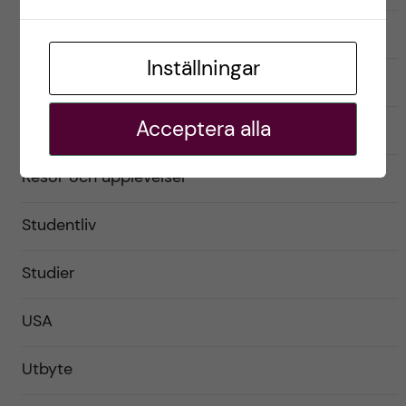
Förberedelser
Inställningar
Livet som utbytesstudent
Acceptera alla
Praktiskt
Resor och upplevelser
Studentliv
Studier
USA
Utbyte