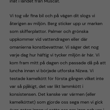
h
inåt i landet från Muscat.
å
Vi tog vår fina bil och på vägen dit slogs vi
l
återigen av miljön. Berg sticker upp ur marken
som skifferplattor. Palmer och grönska
l
uppkommer vid vattendragen eller där
e
omanierna konstbevattnar. Vi säger det nog
varje dag hur häftig vi tycker miljön är här. Vi
t
kom fram mitt på dagen och passade då på att
luncha innan vi började utforska Nizwa. Vi
testade kamelkött för första gången vilket inte
var så pjåkigt, det var likt lammkött i
konsistensen. Det kanske var värmen (eller
kamelköttet) som gjorde oss sega men vi gick