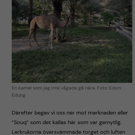
En kamel som jag inte vågade gå nära. Foto: Edvin
Edung
Därefter begav vi oss ner mot marknaden eller
”Souq” som det kallas här som var gemytlig.
Lerkrukorna översvämmade torget och luften