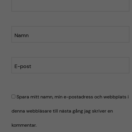
e
e
t
t
Namn
E-post
Spara mitt namn, min e-postadress och webbplats i
denna webbläsare till nästa gång jag skriver en
kommentar.