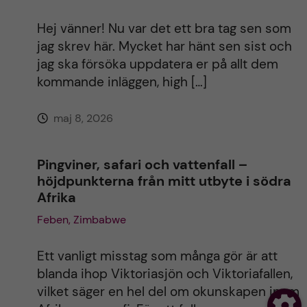
t
Hej vänner! Nu var det ett bra tag sen som
i
jag skrev här. Mycket har hänt sen sist och
jag ska försöka uppdatera er på allt dem
v
kommande inläggen, high […]
e
maj 8, 2026
:
Pingviner, safari och vattenfall –
höjdpunkterna från mitt utbyte i södra
Afrika
Feben, Zimbabwe
Ett vanligt misstag som många gör är att
blanda ihop Viktoriasjön och Viktoriafallen,
vilket säger en hel del om okunskapen inom