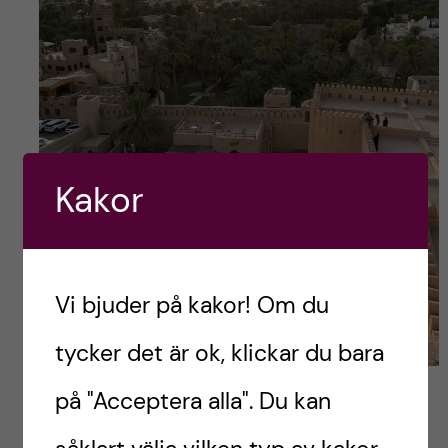
Kakor
Vi bjuder på kakor! Om du
tycker det är ok, klickar du bara
Utsikten över Nizwa från toppen av fortet. Foto: Edvin
på "Acceptera alla". Du kan
Edung