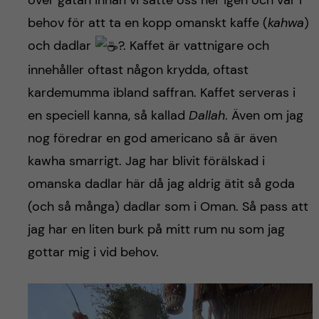
över gatan innan vi satte oss ner igen och var i
behov för att ta en kopp omanskt kaffe (
kahwa
)
och dadlar
?. Kaffet är vattnigare och
innehåller oftast någon krydda, oftast
kardemumma ibland saffran. Kaffet serveras i
en speciell kanna, så kallad
Dallah
. Även om jag
nog föredrar en god americano så är även
kawha smarrigt. Jag har blivit förälskad i
omanska dadlar här då jag aldrig ätit så goda
(och så många) dadlar som i Oman. Så pass att
jag har en liten burk på mitt rum nu som jag
gottar mig i vid behov.