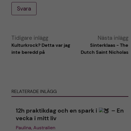
Svara
A
Tidigare inlägg
Nästa inlägg
Kulturkrock? Detta var jag
Sinterklaas - The
l
inte beredd på
Dutch Saint Nicholas
t
e
RELATERADE INLÄGG
r
n
12h praktikdag och en spark i
– En
vecka i mitt liv
a
Paulina, Australien