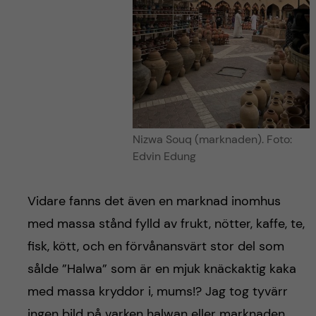
Nizwa Souq (marknaden). Foto:
Edvin Edung
Vidare fanns det även en marknad inomhus
med massa stånd fylld av frukt, nötter, kaffe, te,
fisk, kött, och en förvånansvärt stor del som
sålde ”Halwa” som är en mjuk knäckaktig kaka
med massa kryddor i, mums!? Jag tog tyvärr
ingen bild på varken halwan eller marknaden