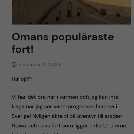
y
l
h
t
u
v
Omans populäraste
fort!
u
d
november 15, 2023
i
Halloj!??
n
Vi har det bra här i värmen och jag kan inte
n
klaga när jag ser väderprognosen hemma i
Sverige! Nyligen åkte vi på äventyr till staden
e
Nizwa och dess fort som ligger cirka 1,5 timme