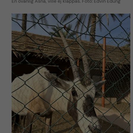
En ovänlig Åsna, ville ej klappas. Foto: Edvin Edung