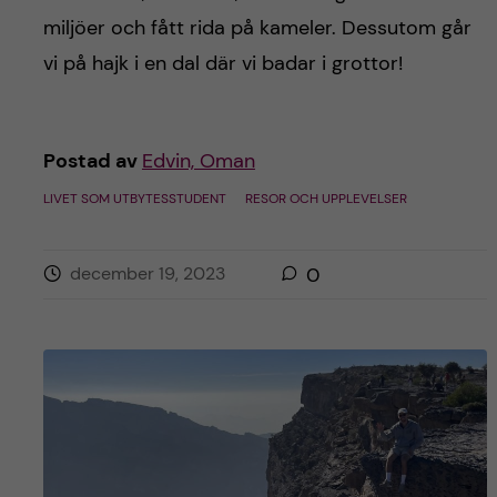
h
miljöer och fått rida på kameler. Dessutom går
å
vi på hajk i en dal där vi badar i grottor!
l
l
Postad av
Edvin, Oman
LIVET SOM UTBYTESSTUDENT
RESOR OCH UPPLEVELSER
e
t
december 19, 2023
0