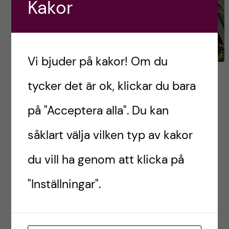
Kakor
Vi bjuder på kakor! Om du
Touchdown Oman!
tycker det är ok, klickar du bara
på "Acceptera alla". Du kan
Nu har vi äntligen landat i Oman! Varmt, kargt,
bergigt, palmigt och väldigt häftigt! ?
såklart välja vilken typ av kakor
du vill ha genom att klicka på
Postad av
Edvin, Oman
"Inställningar".
LIVET SOM UTBYTESSTUDENT
RESOR OCH UPPLEVELSER
oktober 30, 2023
0