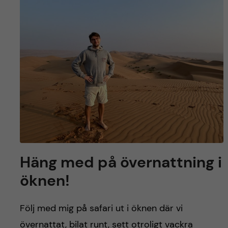
y
l
h
t
u
v
u
d
i
n
Häng med på övernattning i
öknen!
n
e
Följ med mig på safari ut i öknen där vi
övernattat, bilat runt, sett otroligt vackra