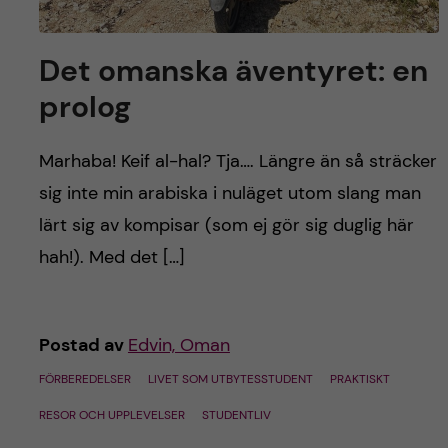
Det omanska äventyret: en
prolog
Marhaba! Keif al-hal? Tja…. Längre än så sträcker
sig inte min arabiska i nuläget utom slang man
lärt sig av kompisar (som ej gör sig duglig här
hah!). Med det […]
Postad av
Edvin, Oman
FÖRBEREDELSER
LIVET SOM UTBYTESSTUDENT
PRAKTISKT
RESOR OCH UPPLEVELSER
STUDENTLIV