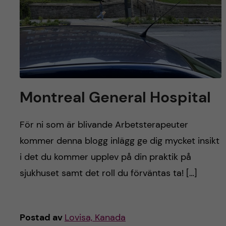
h
å
l
l
Montreal General Hospital
e
t
För ni som är blivande Arbetsterapeuter
kommer denna blogg inlägg ge dig mycket insikt
i det du kommer upplev på din praktik på
sjukhuset samt det roll du förväntas ta! […]
Postad av
Lovisa, Kanada