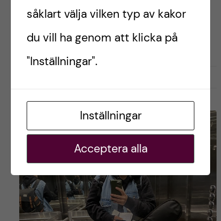
såklart välja vilken typ av kakor
Postad av
Lovisa, Kanada
du vill ha genom att klicka på
LIVET SOM UTBYTESSTUDENT
RESOR OCH UPPLEVELSER
"Inställningar".
september 28, 2022
2
Inställningar
Acceptera alla