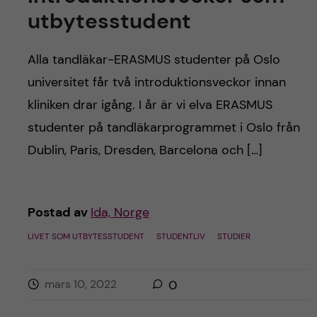
h
utbytesstudent
å
Alla tandläkar-ERASMUS studenter på Oslo
l
universitet får två introduktionsveckor innan
l
kliniken drar igång. I år är vi elva ERASMUS
studenter på tandläkarprogrammet i Oslo från
e
Dublin, Paris, Dresden, Barcelona och […]
t
Postad av
Ida, Norge
LIVET SOM UTBYTESSTUDENT
STUDENTLIV
STUDIER
mars 10, 2022
0