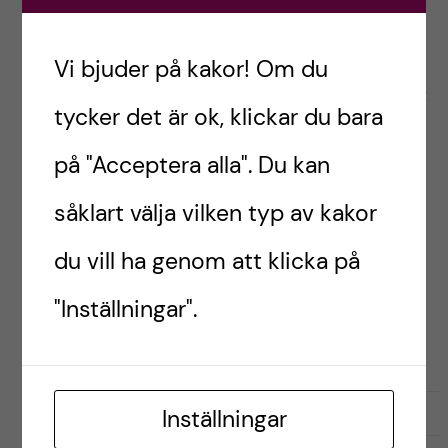
Bucketlist under mitt
utbyte
Vi bjuder på kakor! Om du
Nu har vi äntligen signerat kontrakt och betalat
tycker det är ok, klickar du bara
deposition för lägenheten i Oslo! Wiho! Jag,
Caroline och Jesper kommer att bo i en trea
på "Acceptera alla". Du kan
med utsikt över Holmenkollen mellan Torshov
såklart välja vilken typ av kakor
[…]
du vill ha genom att klicka på
"Inställningar".
Postad av
Ida, Norge
FÖRBEREDELSER
RESOR OCH UPPLEVELSER
februari 12, 2022
0
Inställningar