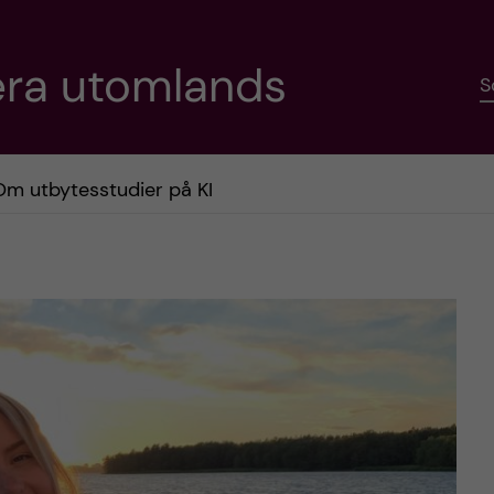
era utomlands
S
Om utbytesstudier på KI