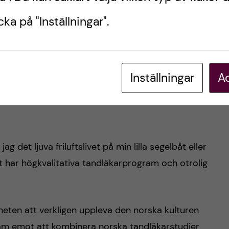
ka på "Inställningar".
årengagemang gjorde att det föll sig som en
universitetet.
Inställningar
Ac
yte i Norge? Ett land som inte är alltför olikt
ag det ljuva friluftslivet på min lilla segelbåt eller
et har högkvalitativa tandläkarprogram och otrolig
igheten att verkligen uppleva den norska kulturen
ram emot att kombinera norska tandläkarstudier