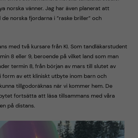
ya norska vänner. Jag har även planerat att
de norska fjordarna i ”raske briller” och
ns med två kursare från KI. Som tandläkarstudent
ermin 8 eller 9, beroende på vilket land som man
er termin 8, från början av mars till slutet av
 form av ett kliniskt utbyte inom barn och
unna tillgodoräknas när vi kommer hem. De
ytet fortsätta att läsa tillsammans med våra
en på distans.