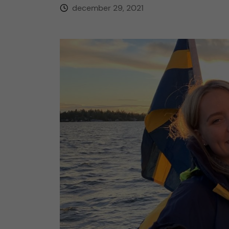
december 29, 2021
h
å
l
l
e
t