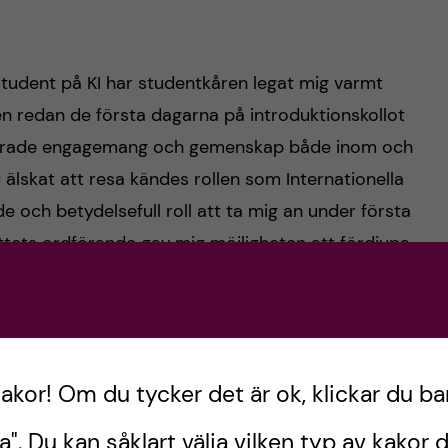
tudent på KI har studentkåren legat mig varmt
en redan de första dagarna på introduktionskollot
terade engagemang och gemenskap både inom och
d älskat att resa kändes rollen som Internationella
och betydelsefull roll att ta mig an under första
ottets ordförande gav mig möjligheten att fördjupa
en att få lära känna fantastiska utbytesstudenter
e jag till USA för att studera på ett amerikanskt
kakor! Om du tycker det är ok, klickar du ba
rer i samband med studier var en upplevelse som
a". Du kan såklart välja vilken typ av kakor d