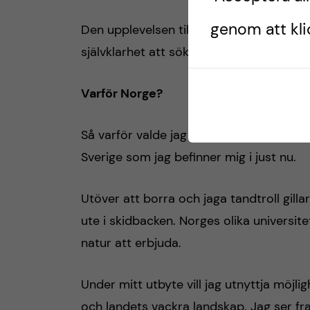
genom att klic
Den upplevelsen tillsammans med mitt k
självklarhet att söka till utbyte även på 
Varför Norge?
Så varför valde jag att spendera mitt utb
Sverige som jag befinner mig i just nu.
Utöver att borra och jaga tandtroll gillar j
ute i skidbacken. Norges olika universit
natur att erbjuda.
Under mitt utbyte vill jag utnyttja möjl
och landets vackra landskap. Jag ser f