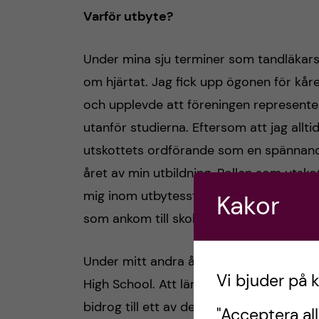
Varför utbyte?
Under mina sju terminer som tandläkars
om hjärtat. Jag fick upp ögonen för kår
och upplevde att föreningen represen
utanför studierna. Eftersom att jag allti
utskottets ordförande som en spännande 
året av min utbildning. Rollen som utsk
mig inom utbytesstudier på KI och chans
Kakor
som ankom till skolan.
Under mitt andra år av gymnasiet flyttad
Vi bjuder på 
High School. Att lära känna andra kultu
bidrog till ett av de bästa åren i mitt liv.
"Acceptera all