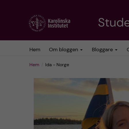
H
Stud
o
p
Hem
Om bloggen
Bloggare
p
Hem
Ida - Norge
a
t
i
l
l