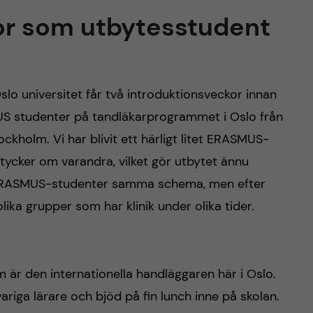
or som utbytesstudent
o universitet får två introduktionsveckor innan
SMUS studenter på tandläkarprogrammet i Oslo från
ckholm. Vi har blivit ett härligt litet ERASMUS-
tycker om varandra, vilket gör utbytet ännu
vi ERASMUS-studenter samma schema, men efter
lika grupper som har klinik under olika tider.
 är den internationella handläggaren här i Oslo.
riga lärare och bjöd på fin lunch inne på skolan.