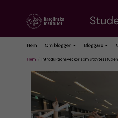
H
Stud
o
p
Hem
Om bloggen
Bloggare
p
Hem
Introduktionsveckor som utbytesstuden
a
t
i
l
l