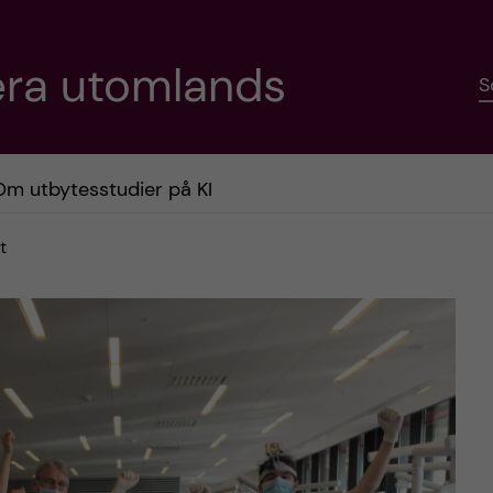
era utomlands
S
Om utbytesstudier på KI
t