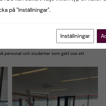
ka på "Inställningar".
 befunnit oss några dagar på preklin. Där har vi
tänder, för att lärarna (instruktörerna) ska veta
klin i endodonti (rotfyllningar), karies och protetik
Inställningar
Ac
iktigt mysigt. Vi har haft hela prekliniska kliniken
k instruktör och sköterskor. Vi har även fått oss
t på personal och studenter som gett oss ett