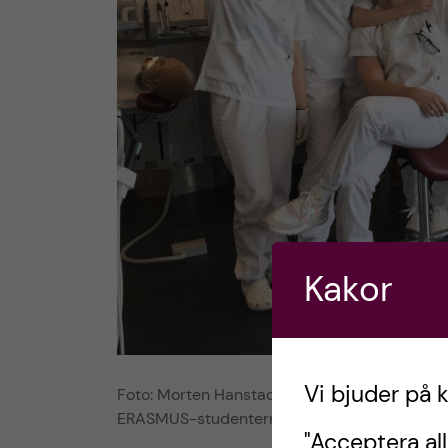
Kakor
Vi bjuder på 
Foto: Morten Hanstad
ERASMUS-studenterna på tandläkarprogramme
"Acceptera all