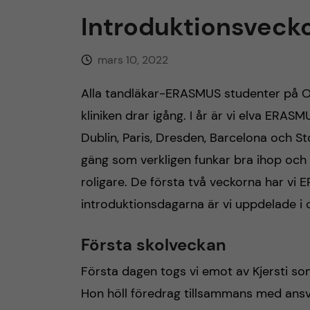
h
Introduktionsveck
å
mars 10, 2022
l
Alla tandläkar-ERASMUS studenter på Osl
kliniken drar igång. I år är vi elva ERA
l
Dublin, Paris, Dresden, Barcelona och Sto
e
gäng som verkligen funkar bra ihop och 
roligare. De första två veckorna har 
t
introduktionsdagarna är vi uppdelade i o
Första skolveckan
Första dagen togs vi emot av Kjersti som
Hon höll föredrag tillsammans med ansva