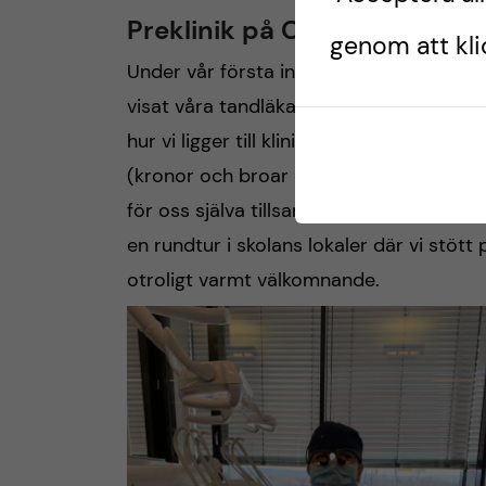
Preklinik på Oslo Universitet
genom att klic
Under vår första intro-vecka har vi även
visat våra tandläkar-färdigheter på plast
hur vi ligger till kliniskt. Vi har haft pre
(kronor och broar osv.) Preklin har varit r
för oss själva tillsammans med fantastis
en rundtur i skolans lokaler där vi stöt
otroligt varmt välkomnande.