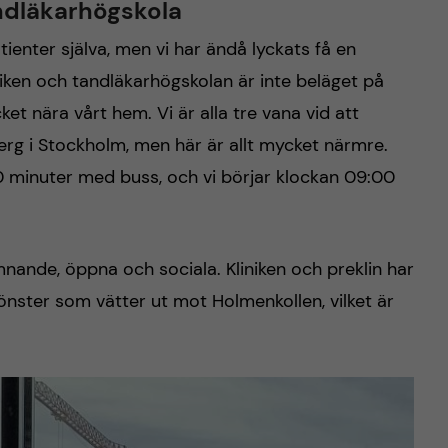
andläkarhögskola
atienter själva, men vi har ändå lyckats få en
niken och tandläkarhögskolan är inte beläget på
t nära vårt hem. Vi är alla tre vana vid att
rg i Stockholm, men här är allt mycket närmre.
0 minuter med buss, och vi börjar klockan 09:00
mnande, öppna och sociala. Kliniken och preklin har
önster som vätter ut mot Holmenkollen, vilket är