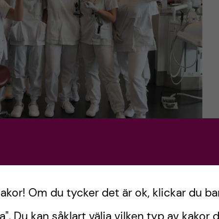
kakor! Om du tycker det är ok, klickar du ba
t i Oslo tillsammans med instruktör
a". Du kan såklart välja vilken typ av kakor d