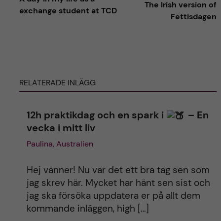
The Irish version of
exchange student at TCD
Fettisdagen
t
e
r
RELATERADE INLÄGG
n
12h praktikdag och en spark i
– En
a
vecka i mitt liv
t
Paulina, Australien
i
Hej vänner! Nu var det ett bra tag sen som
jag skrev här. Mycket har hänt sen sist och
v
jag ska försöka uppdatera er på allt dem
kommande inläggen, high […]
e