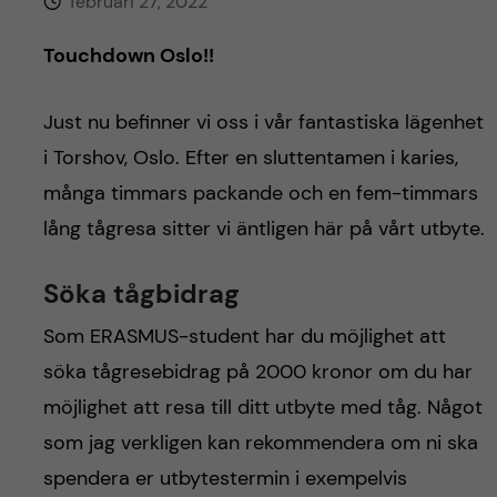
h
februari 27, 2022
å
Touchdown Oslo!!
l
Just nu befinner vi oss i vår fantastiska lägenhet
i Torshov, Oslo. Efter en sluttentamen i karies,
l
många timmars packande och en fem-timmars
e
lång tågresa sitter vi äntligen här på vårt utbyte.
t
Söka tågbidrag
Som ERASMUS-student har du möjlighet att
söka tågresebidrag på 2000 kronor om du har
möjlighet att resa till ditt utbyte med tåg. Något
som jag verkligen kan rekommendera om ni ska
spendera er utbytestermin i exempelvis