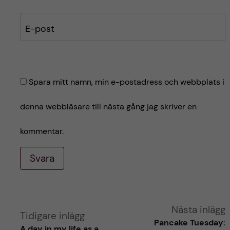
E-post
Spara mitt namn, min e-postadress och webbplats i
denna webbläsare till nästa gång jag skriver en
kommentar.
Svara
A
Nästa inlägg
Tidigare inlägg
Pancake Tuesday:
A day in my life as a
l