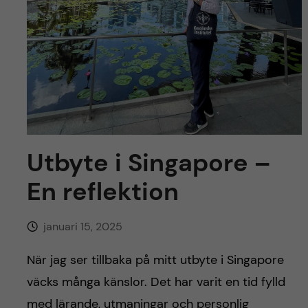
y
l
h
t
u
v
u
d
Utbyte i Singapore –
i
En reflektion
n
januari 15, 2025
n
När jag ser tillbaka på mitt utbyte i Singapore
e
väcks många känslor. Det har varit en tid fylld
med lärande, utmaningar och personlig