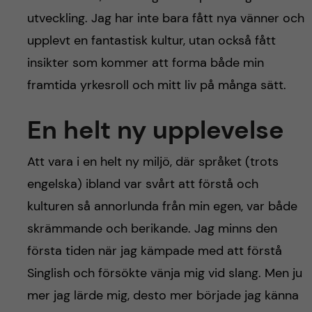
h
utveckling. Jag har inte bara fått nya vänner och
å
upplevt en fantastisk kultur, utan också fått
insikter som kommer att forma både min
l
framtida yrkesroll och mitt liv på många sätt.
l
En helt ny upplevelse
e
Att vara i en helt ny miljö, där språket (trots
t
engelska) ibland var svårt att förstå och
kulturen så annorlunda från min egen, var både
skrämmande och berikande. Jag minns den
första tiden när jag kämpade med att förstå
Singlish och försökte vänja mig vid slang. Men ju
mer jag lärde mig, desto mer började jag känna