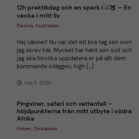
12h praktikdag och en spark i
– En
a
vecka i mitt liv
t
Paulina, Australien
i
Hej vänner! Nu var det ett bra tag sen som
jag skrev här. Mycket har hänt sen sist och
v
jag ska försöka uppdatera er på allt dem
kommande inläggen, high […]
e
maj 8, 2026
:
Pingviner, safari och vattenfall –
höjdpunkterna från mitt utbyte i södra
Afrika
Feben, Zimbabwe