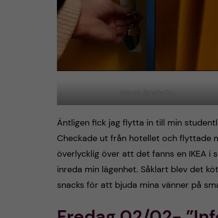
foto av: Sandra Koj
Äntligen fick jag flytta in till min stud
Checkade ut från hotellet och flyttade mi
överlycklig över att det fanns en IKEA i 
inreda min lägenhet. Såklart blev det kö
snacks för att bjuda mina vänner på sm
Fredag 02/02- ”In