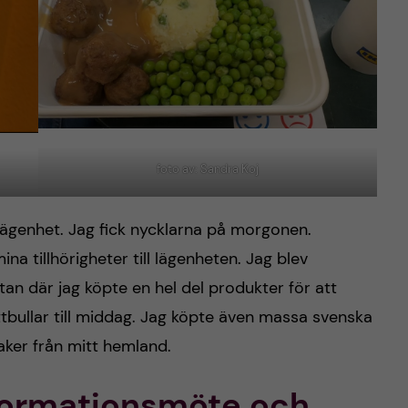
foto av: Sandra Koj
entlägenhet. Jag fick nycklarna på morgonen.
na tillhörigheter till lägenheten. Jag blev
stan där jag köpte en hel del produkter för att
ttbullar till middag. Jag köpte även massa svenska
aker från mitt hemland.
formationsmöte och