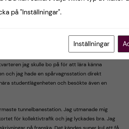
ka på "Inställningar".
to av: Sandra Koj
foto av: Sandra Koj
på hotellet för att ladda på energi inför dagens
Inställningar
Ac
varteren jag skulle bo på för att lära känna
en och jag hade en spårvagnsstation direkt
n nära studentlägenheten och besökte även en
ärmaste tunnelbanestation. Jag utmanade mig
kortet för kollektivtrafik och jag lyckades bra. Jag
krivningar på franska. Det kändes super kul att få