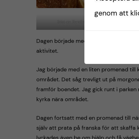
genom att klic
foto av: Sandra Koj
fo
Dagen började med en ordentlig frukost 
aktivitet.
Jag började med en liten promenad till k
området. Det såg trevligt ut på morgon
framför boendet. Jag gick runt i parke
kyrka nära området.
Dagen fortsatt med en promenad till n
själv att prata på franska för att skaffa 
lyckades även be om hjälp och få vägbes