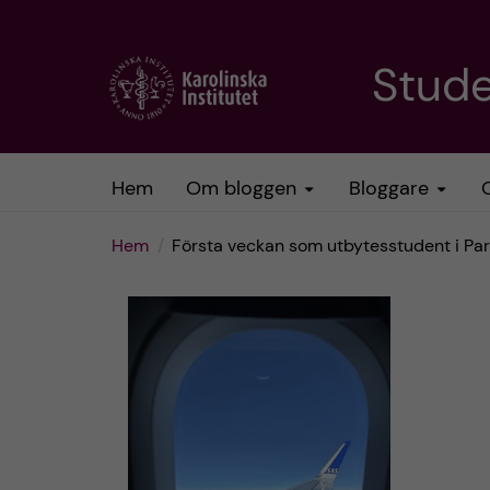
H
Stud
o
p
Hem
Om bloggen
Bloggare
p
Hem
Första veckan som utbytesstudent i Par
a
t
i
l
l