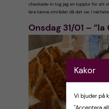
checkade-in tog jag en tupplur för att vi
lära känna området då det var i närhet
Onsdag 31/01 – ”la 
Kakor
Vi bjuder på 
"Acceptera all