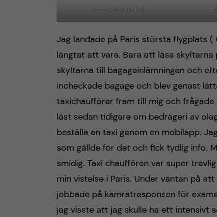
foto av: Sandra Koj
fo
Jag landade på Paris största flygplats ( 
längtat att vara. Bara att läsa skyltarna 
skyltarna till bagageinlämningen och eft
incheckade bagage och blev genast lättad
taxichaufförer fram till mig och frågade 
läst sedan tidigare om bedrägeri av ol
beställa en taxi genom en mobilapp. Jag
som gällde för det och fick tydlig info. M
smidig. Taxi chauffören var super trevli
min vistelse i Paris. Under väntan på att
jobbade på kamratresponsen för examens
jag visste att jag skulle ha ett intensiv