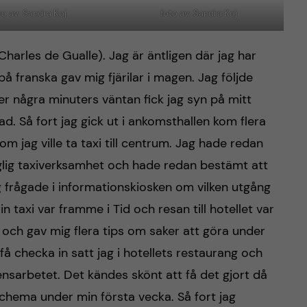
to av: Sandra Koj
foto av: Sandra Koj
Charles de Gualle). Jag är äntligen där jag har
på franska gav mig fjärilar i magen. Jag följde
er några minuters väntan fick jag syn på mitt
. Så fort jag gick ut i ankomsthallen kom flera
om jag ville ta taxi till centrum. Jag hade redan
aglig taxiverksamhet och hade redan bestämt att
 frågade i informationskiosken om vilken utgång
in taxi var framme i Tid och resan till hotellet var
g och gav mig flera tips om saker att göra under
 få checka in satt jag i hotellets restaurang och
arbetet. Det kändes skönt att få det gjort då
t schema under min första vecka. Så fort jag