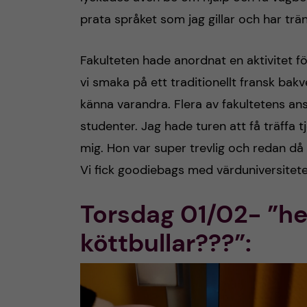
prata språket som jag gillar och har trän
Fakulteten hade anordnat en aktivitet för
vi smaka på ett traditionellt fransk bakve
känna varandra. Flera av fakultetens an
studenter. Jag hade turen att få träffa 
mig. Hon var super trevlig och redan d
Vi fick goodiebags med värduniversitete
Torsdag 01/02- ”h
köttbullar???”: