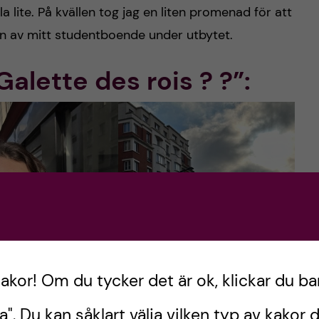
la lite. På kvällen tog jag en liten promenad för att
en av mitt studentboende under utbytet.
Galette des rois ? ?”:
kakor! Om du tycker det är ok, klickar du ba
a". Du kan såklart välja vilken typ av kakor d