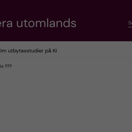
era utomlands
S
Om utbytesstudier på KI
is ???