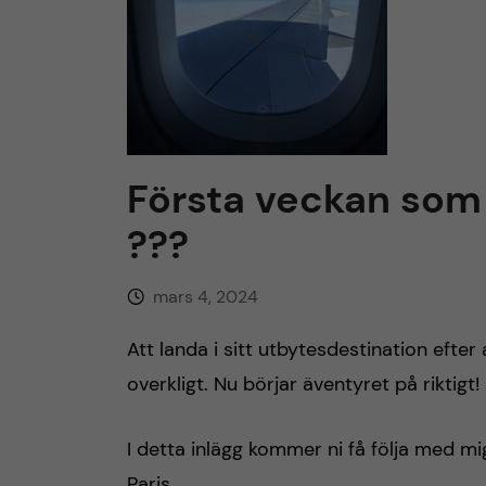
h
u
v
Första veckan som 
u
???
d
mars 4, 2024
i
Att landa i sitt utbytesdestination efter 
n
overkligt. Nu börjar äventyret på riktigt!
n
I detta inlägg kommer ni få följa med m
e
Paris