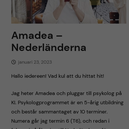
y
l
h
t
u
v
Amadea –
Nederländerna
u
d
januari 23, 2023
i
Hallo iedereen! Vad kul att du hittat hit!
n
Jag heter Amadea och pluggar till psykolog på
n
KI. Psykologprogrammet är en 5-årig utbildning
och består sammantaget av 10 terminer.
e
Numera går jag termin 6 (T6), och redan i