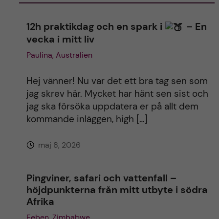
n
12h praktikdag och en spark i
– En
vecka i mitt liv
a
Paulina, Australien
t
Hej vänner! Nu var det ett bra tag sen som
i
jag skrev här. Mycket har hänt sen sist och
jag ska försöka uppdatera er på allt dem
v
kommande inläggen, high […]
e
maj 8, 2026
:
Pingviner, safari och vattenfall –
höjdpunkterna från mitt utbyte i södra
Afrika
Feben, Zimbabwe