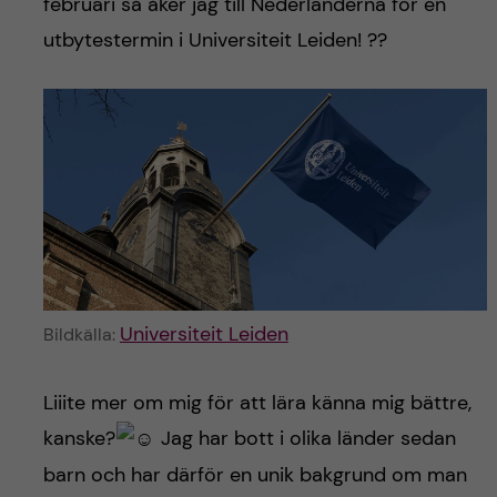
h
februari så åker jag till Nederländerna för en
utbytestermin i Universiteit Leiden! ??
å
l
l
e
t
Universiteit Leiden
Bildkälla:
Liiite mer om mig för att lära känna mig bättre,
kanske?
Jag har bott i olika länder sedan
barn och har därför en unik bakgrund om man