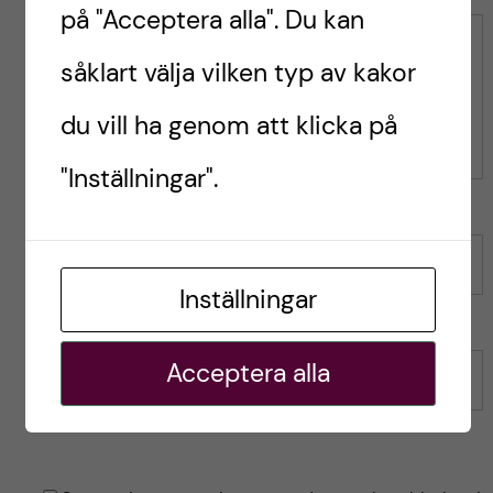
n
på "Acceptera alla". Du kan
n
l
l
Kommentar
ä
såklart välja vilken typ av kakor
ä
g
g
g
du vill ha genom att klicka på
g
e
e
"Inställningar".
t
t
Namn
Inställningar
Acceptera alla
E-post