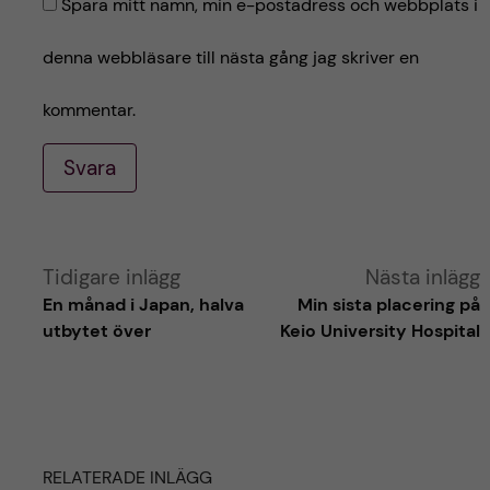
Spara mitt namn, min e-postadress och webbplats i
denna webbläsare till nästa gång jag skriver en
kommentar.
Svara
A
Tidigare inlägg
Nästa inlägg
En månad i Japan, halva
Min sista placering på
l
utbytet över
Keio University Hospital
t
e
RELATERADE INLÄGG
r