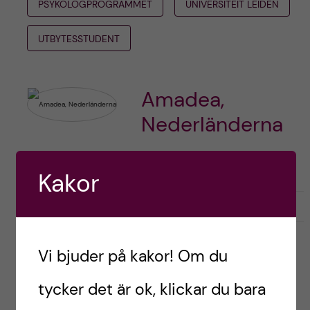
PSYKOLOGPROGRAMMET
UNIVERSITEIT LEIDEN
UTBYTESSTUDENT
Amadea,
Nederländerna
Kakor
G
g
0
Gilla
9
i
i
l
l
Vi bjuder på kakor! Om du
l
l
a
a
Leave a Comment
tycker det är ok, klickar du bara
r
i
i