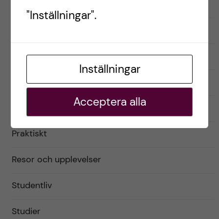
Australien
"Inställningar".
English
Exchange student
Inställningar
Förberedelser
Acceptera alla
Livet som utbytesstudent
Praktiskt
Resor och upplevelser
Studentliv
Studier