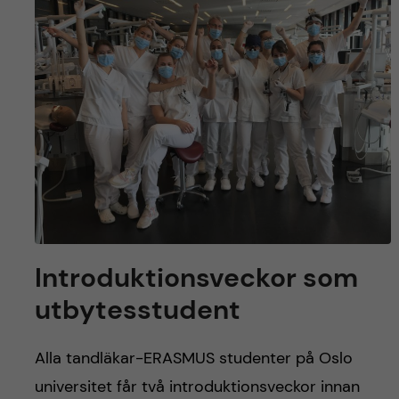
y
l
h
t
u
v
u
d
i
n
Introduktionsveckor som
utbytesstudent
n
e
Alla tandläkar-ERASMUS studenter på Oslo
universitet får två introduktionsveckor innan