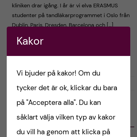
h
kliniken drar igång. I år är vi elva ERASMUS
å
studenter på tandläkarprogrammet i Oslo från
Dublin, Paris, Dresden, Barcelona och […]
l
Kakor
l
Postad av
Ida, Norge
e
LIVET SOM UTBYTESSTUDENT
STUDENTLIV
STUDIER
Vi bjuder på kakor! Om du
t
mars 10, 2022
0
tycker det är ok, klickar du bara
på "Acceptera alla". Du kan
såklart välja vilken typ av kakor
KATEGORIER
du vill ha genom att klicka på