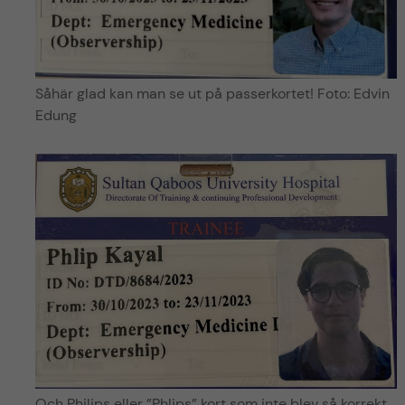
Såhär glad kan man se ut på passerkortet! Foto: Edvin
Edung
Och Philips eller ”Phlips” kort som inte blev så korrekt