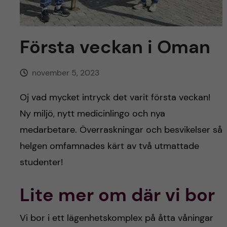
y
l
h
t
u
Första veckan i Oman
v
november 5, 2023
u
Oj vad mycket intryck det varit första veckan!
d
Ny miljö, nytt medicinlingo och nya
i
medarbetare. Överraskningar och besvikelser så
helgen omfamnades kärt av två utmattade
n
studenter!
n
Lite mer om där vi bor
e
Vi bor i ett lägenhetskomplex på åtta våningar