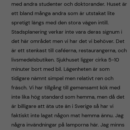
h
med andra studenter och doktorander. Huset är
ett bland många andra som är utstakat lite
å
spretigt längs med den stora vägen intill.
l
Stadsplanering verkar inte vara deras signum i
det här området men vi har det vi behöver. Det
l
är ett stenkast till caféerna, restaurangerna, och
e
livsmedelsbutiken. Sjukhuset ligger cirka 5-10
minuter bort med bil. Lägenheten är som
t
tidigare nämnt simpel men relativt ren och
fräsch. Vi har tillgång till gemensamt kök med
inte lika hög standard som hemma, men då det
är billigare att äta ute än i Sverige så har vi
faktiskt inte lagat någon mat hemma ännu. Jag
några invändningar på lamporna här. Jag minns