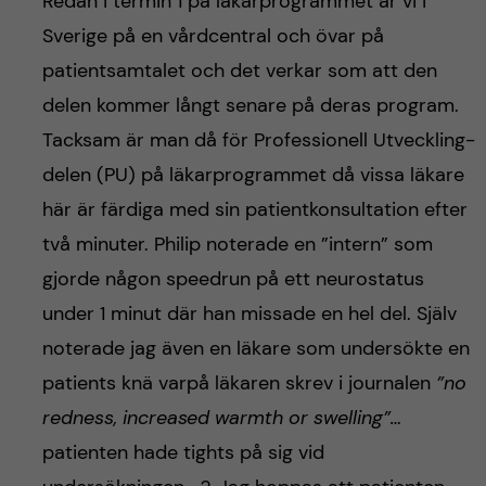
Redan i termin 1 på läkarprogrammet är vi i
Sverige på en vårdcentral och övar på
patientsamtalet och det verkar som att den
delen kommer långt senare på deras program.
Tacksam är man då för Professionell Utveckling-
delen (PU) på läkarprogrammet då vissa läkare
här är färdiga med sin patientkonsultation efter
två minuter. Philip noterade en ”intern” som
gjorde någon speedrun på ett neurostatus
under 1 minut där han missade en hel del. Själv
noterade jag även en läkare som undersökte en
patients knä varpå läkaren skrev i journalen
”no
redness, increased warmth or swelling”…
patienten hade tights på sig vid