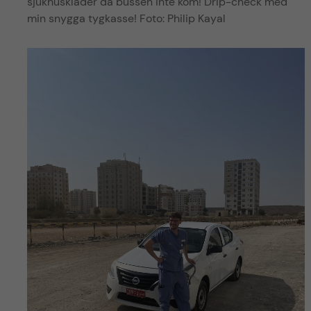
sjukhuskläder då bussen inte kom! Drip-check med
min snygga tygkasse! Foto: Philip Kayal