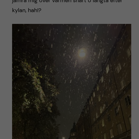
jämra mig över värmen snart o längta efter
kylan, hah!?