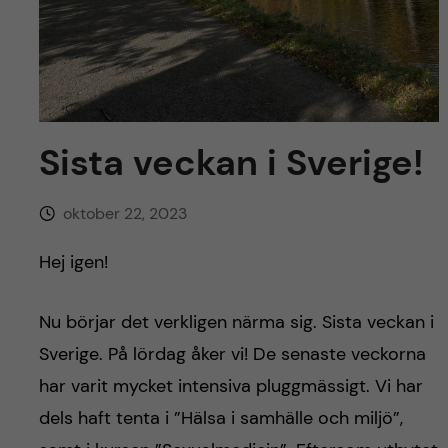
y
l
h
t
u
v
Sista veckan i Sverige!
u
d
oktober 22, 2023
i
Hej igen!
n
Nu börjar det verkligen närma sig. Sista veckan i
n
Sverige. På lördag åker vi! De senaste veckorna
har varit mycket intensiva pluggmässigt. Vi har
e
dels haft tenta i ”Hälsa i samhälle och miljö”,