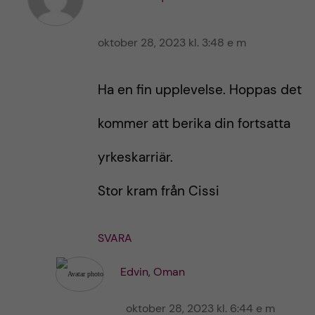
i
i
n
n
l
oktober 28, 2023 kl. 3:48 e m
l
ä
ä
g
g
Ha en fin upplevelse. Hoppas det
g
g
e
e
kommer att berika din fortsatta
t
t
yrkeskarriär.
Stor kram från Cissi
SVARA
Edvin, Oman
oktober 28, 2023 kl. 6:44 e m