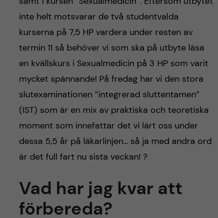
h
samt i kursen ”Sexualmedicin”. Eftersom utbytet
inte helt motsvarar de två studentvalda
å
kurserna på 7,5 HP vardera under resten av
l
termin 11 så behöver vi som ska på utbyte läsa
en kvällskurs i Sexualmedicin på 3 HP som varit
l
mycket spännande! På fredag har vi den stora
e
slutexaminationen ”integrerad sluttentamen”
(IST) som är en mix av praktiska och teoretiska
t
moment som innefattar det vi lärt oss under
dessa 5,5 år på läkarlinjen… så ja med andra ord
är det full fart nu sista veckan! ?
Vad har jag kvar att
förbereda?