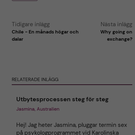
A
Tidigare inlägg
Nästa inlägg
Chile - En månads högar och
Why going on
l
dalar
exchange?
t
e
RELATERADE INLÄGG
r
n
Utbytesprocessen steg för steg
Jasmina, Australien
a
t
Hej! Jag heter Jasmina, pluggar termin sex
på psykologprogrammet vid Karolinska