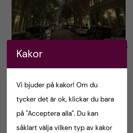
Bild tagen i veckan när första snön kom… brrrrr…? Foto:
Kakor
Edvin Edung
I nästa inlägg finner ni mig i Oman!! ??
Vi bjuder på kakor! Om du
Vi hörs ?
tycker det är ok, klickar du bara
/Edvin
på "Acceptera alla". Du kan
såklart välja vilken typ av kakor
*Inledande bild: Joggingtur i vackra höstfärger ute vid