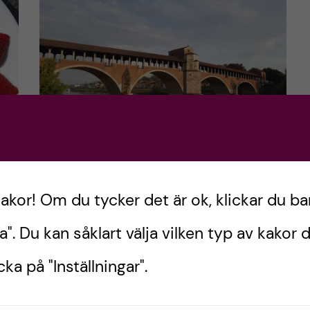
t
5 saker att inte missa i
Pavia
kakor! Om du tycker det är ok, klickar du ba
a". Du kan såklart välja vilken typ av kakor d
Under mina dryga sju veckor i Italien har vi
passat på att besöka flera olika platser,
a
ka på "Inställningar".
men vi har även upptäckt en hel del i Pavia!
som
I detta inlägg kommer […]