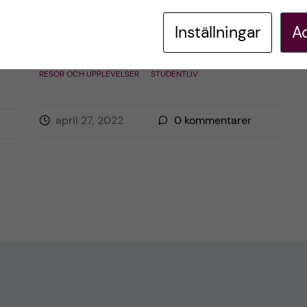
Inställningar
Ac
Postad av
Ganna, Italien
RESOR OCH UPPLEVELSER
STUDENTLIV
april 27, 2022
0
kommentarer