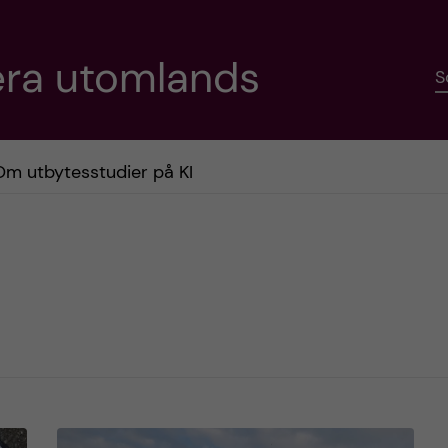
era utomlands
S
Om utbytesstudier på KI