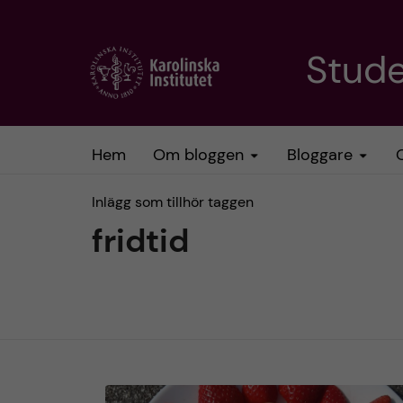
H
Stud
o
p
Hem
Om bloggen
Bloggare
p
Inlägg som tillhör taggen
a
fridtid
t
i
l
l