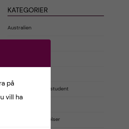
KATEGORIER
Australien
English
Exchange student
Förberedelser
ra på
Livet som utbytesstudent
u vill ha
Praktiskt
Resor och upplevelser