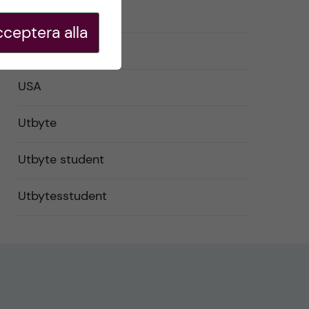
Studentliv
ceptera alla
Studier
USA
Utbyte
Utbyte student
Utbytesstudent