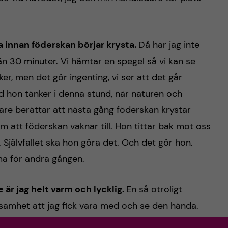
a innan föderskan börjar krysta.
Då har jag inte
än 30 minuter. Vi hämtar en spegel så vi kan se
er, men det gör ingenting, vi ser att det går
ad hon tänker i denna stund, när naturen och
are berättar att nästa gång föderskan krystar
 att föderskan vaknar till. Hon tittar bak mot oss
 Självfallet ska hon göra det. Och det gör hon.
a för andra gången.
 är jag helt varm och lycklig.
En så otroligt
ksamhet att jag fick vara med och se den hända.
aturens krafter. Så häftigt att vara med när vi blir