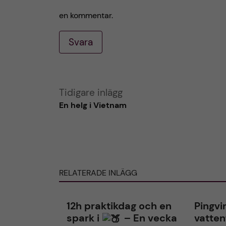
en kommentar.
Svara
A
Tidigare inlägg
En helg i Vietnam
l
t
e
RELATERADE INLÄGG
r
12h praktikdag och en
Pingvi
n
spark i
– En vecka
vatten