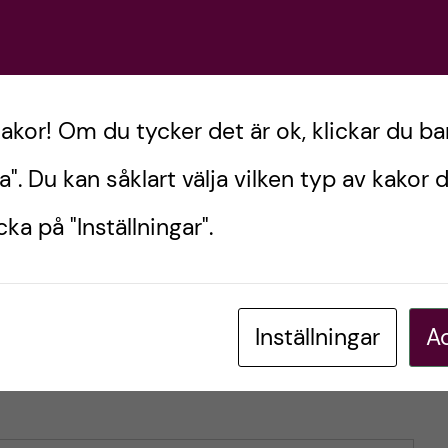
 att se två personer blir föräldrar. En så
ärtlindring eller interventioner. Bara kroppen som
 har definitivt valt rätt yrke.
kakor! Om du tycker det är ok, klickar du ba
a". Du kan såklart välja vilken typ av kakor d
länderna
ka på "Inställningar".
Inställningar
Ac