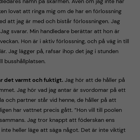
 handledares namn på skärmen. Även om jag inte har
iken lovat att ringa mig om de har en förlossning
 att jag är med och bistår förlossningen. Jag
 Jag svarar. Min handledare berättar att hon är
ckan. Hon är i aktiv förlossning, och på väg in till
r. Jag lägger på, rafsar ihop det jag i stunden
ll busshållplatsen.
är det varmt och fuktigt.
Jag hör att de håller på
rummet. Jag hör vad jag antar är svordomar på ett
a och partner står vid henne, de håller på att
igen har vattnet precis gått. ”Hon vill till poolen
llesammans. Jag tror knappt att föderskan ens
inte heller läge att säga något. Det är inte viktigt