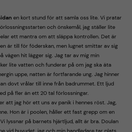
sidan
en kort stund för att samla oss lite. Vi pratar
örlossningsstarten och önskemål, jag ställer lite
elar ett mantra om att släppa kontrollen. Det är
 är till för föderskan, men lugnet smittar av sig
å vägen hit lägger sig. Jag tar av mig min
cker lite vatten och funderar på om jag ska äta
ergin uppe, natten är fortfarande ung. Jag hinner
kan dovt vrålar till inne från badrummet. Ett ljud
med på fler än ett 20 tal förlossningar.
 att jag hör ett uns av panik i hennes röst. Jag,
nne. Hon är i poolen, håller ett fast grepp om en
Vi lyssnar på barnets hjärtljud, allt är bra. Doulan
e vid huvudet, jag och min handledare tar plats