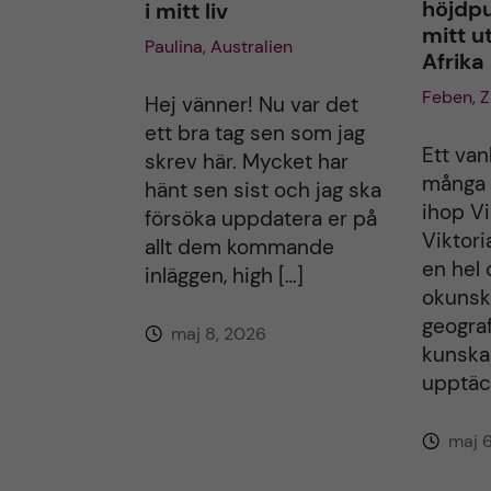
höjdpu
i mitt liv
a
mitt u
Paulina, Australien
Afrika
t
Feben, 
Hej vänner! Nu var det
i
ett bra tag sen som jag
Ett van
skrev här. Mycket har
v
många 
hänt sen sist och jag ska
ihop Vi
försöka uppdatera er på
e
Viktori
allt dem kommande
en hel
inläggen, high […]
:
okunsk
geografi
maj 8, 2026
kunska
upptäck
maj 6