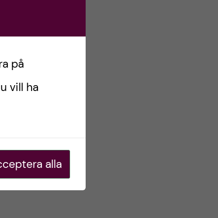
ra på
u vill ha
ceptera alla