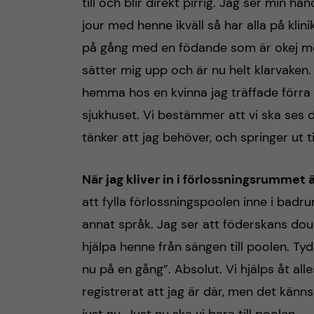
till och blir direkt pirrig. Jag ser min
jour med henne ikväll så har alla på klin
h
på gång med en födande som är okej med
u
sätter mig upp och är nu helt klarvaken.
hemma hos en kvinna jag träffade förra ve
v
sjukhuset. Vi bestämmer att vi ska ses dä
u
tänker att jag behöver, och springer ut ti
d
När jag kliver in i förlossningsrummet 
i
att fylla förlossningspoolen inne i bad
annat språk. Jag ser att föderskans doul
n
hjälpa henne från sängen till poolen. Tydl
n
nu på en gång”. Absolut. Vi hjälps åt a
registrerat att jag är där, men det känns 
e