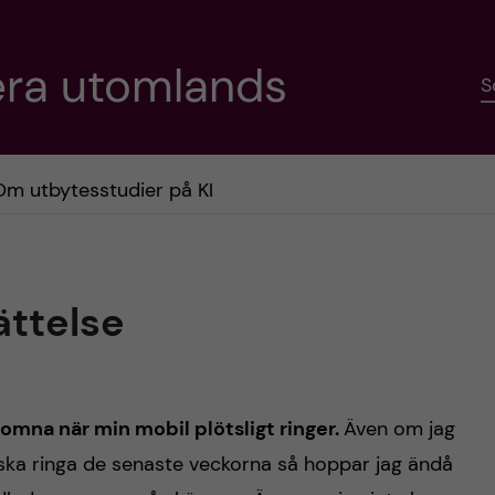
era utomlands
S
Om utbytesstudier på KI
ättelse
 somna när min mobil plötsligt ringer.
Även om jag
n ska ringa de senaste veckorna så hoppar jag ändå