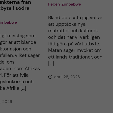
nkterna från
Feben, Zimbabwe
tbyte i södra
Bland de bästa jag vet är
Zimbabwe
att upptäcka nya
maträtter och kulturer,
ligt misstag som
och det har vi verkligen
gör är att blanda
fått göra på vårt utbyte.
ktoriasjön och
Maten säger mycket om
afallen, vilket säger
ett lands traditioner, och
 del om
[…]
apen inom Afrikas
. För att fylla
april 28, 2026
psluckorna och
a Afrika […]
, 2026