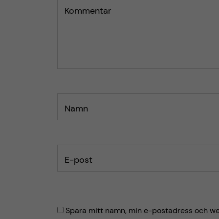
n
Kommentar
n
l
l
ä
ä
g
g
g
g
e
e
t
t
Namn
E-post
Spara mitt namn, min e-postadress och web