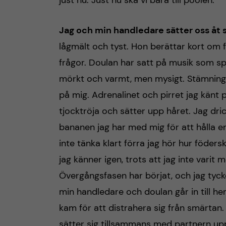
just nu. Just nu ska vi bara till poolen.
h
Jag och min handledare sätter oss åt 
å
lågmält och tyst. Hon berättar kort om f
l
frågor. Doulan har satt på musik som sp
mörkt och varmt, men mysigt. Stämningen
l
på mig. Adrenalinet och pirret jag känt p
e
tjocktröja och sätter upp håret. Jag dri
bananen jag har med mig för att hålla en
t
inte tänka klart förra jag hör hur föders
jag känner igen, trots att jag inte varit 
Övergångsfasen har börjat, och jag tycker
min handledare och doulan går in till he
kam för att distrahera sig från smärtan. 
sätter sig tillsammans med partnern upp