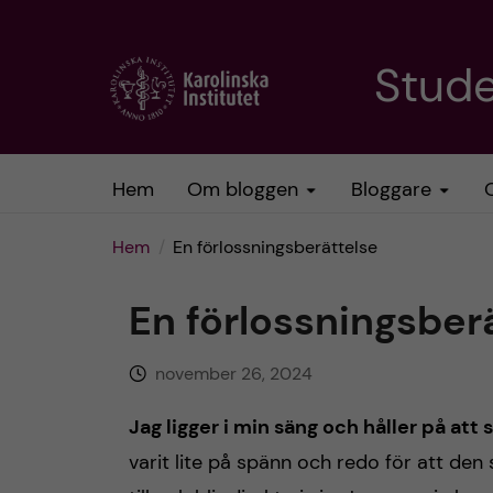
H
Stud
o
p
Hem
Om bloggen
Bloggare
p
Hem
En förlossningsberättelse
a
En förlossningsber
t
november 26, 2024
i
Jag ligger i min säng och håller på att
l
varit lite på spänn och redo för att de
l