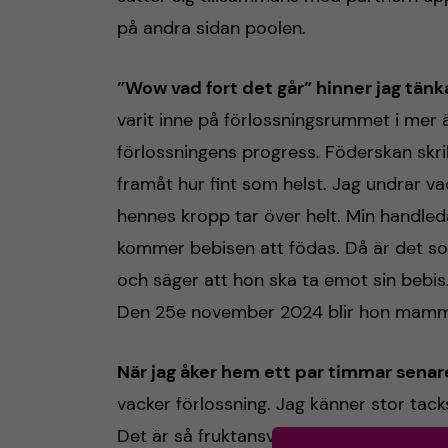
på andra sidan poolen.
”Wow vad fort det går” hinner jag tänk
varit inne på förlossningsrummet i mer 
förlossningens progress. Föderskan skrik
framåt hur fint som helst. Jag undrar v
hennes kropp tar över helt. Min handled
kommer bebisen att födas. Då är det som
och säger att hon ska ta emot sin bebis.
Den 25e november 2024 blir hon mamm
När jag åker hem ett par timmar senare
vacker förlossning. Jag känner stor tac
Det är så fruktansvärt häftigt att få se n