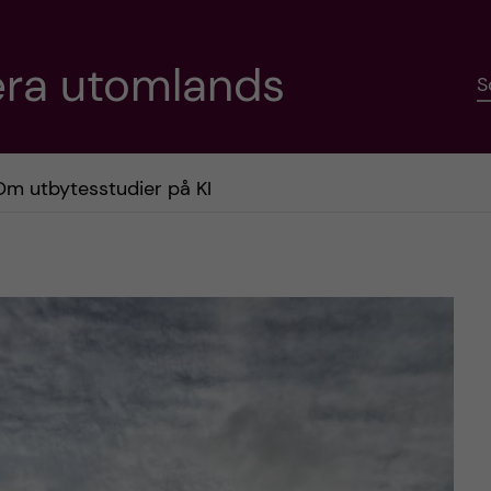
era utomlands
S
Om utbytesstudier på KI