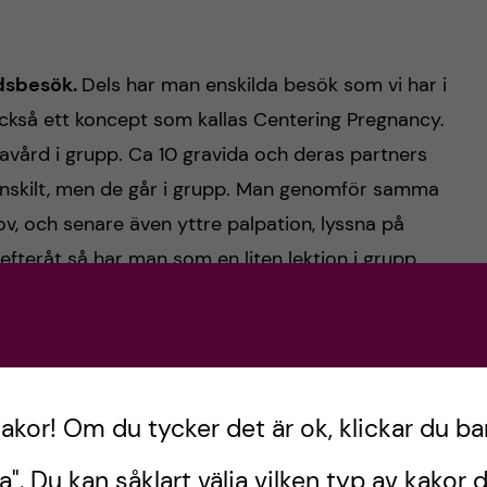
dsbesök.
Dels har man enskilda besök som vi har i
ckså ett koncept som kallas Centering Pregnancy.
avård i grupp. Ca 10 gravida och deras partners
nskilt, men de går i grupp. Man genomför samma
rov, och senare även yttre palpation, lyssna på
fteråt så har man som en liten lektion i grupp.
 förlossning, och första tiden som föräldrar. Efter
en fött så möts gruppen igen med sina barn.
cy är nöjdare överlag, men man har också sett
 föds för tidigt) minskar!
kakor! Om du tycker det är ok, klickar du ba
r konceptet
, man verkligen känna sina gravida, och
a". Du kan såklart välja vilken typ av kakor d