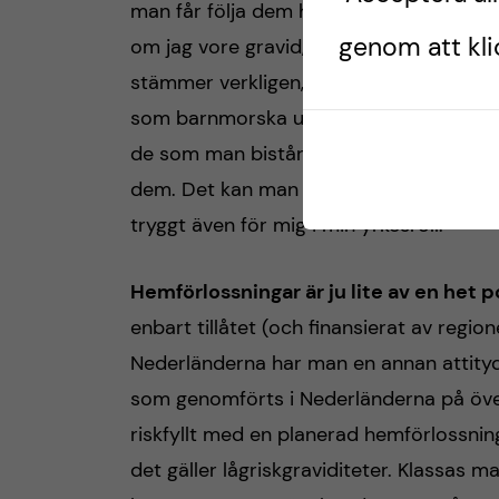
man får följa dem hela graviditeten ut.
genom att klic
om jag vore gravid, särskilt för det so
stämmer verkligen, och med Centering P
som barnmorska uppskattar jag koncepte
de som man bistår vid förlossning, man 
dem. Det kan man absolut ta reda på ut
tryggt även för mig i min yrkesroll.
Hemförlossningar är ju lite av en het po
enbart tillåtet (och finansierat av regione
Nederländerna har man en annan attityd
som genomförts i Nederländerna på öve
riskfyllt med en planerad hemförlossnin
det gäller lågriskgraviditeter. Klassas 