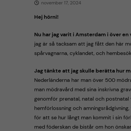
november 17, 2024
Hej hörni!
Nu har jag varit i Amsterdam i över en
jag är så tacksam att jag fått den här mö
spårvagnarna, cyklandet, och hembesöke
Jag tänkte att jag skulle berätta hur
Nederländerna har man över 500 mödrav
man mödravård med sina inskrivna gravi
genomför prenatal, natal och postnatal v
hemförlossning och amningsrådgivning, t
för att se hur långt man kommit i sin fö
med föderskan de bistår om hon önskar el