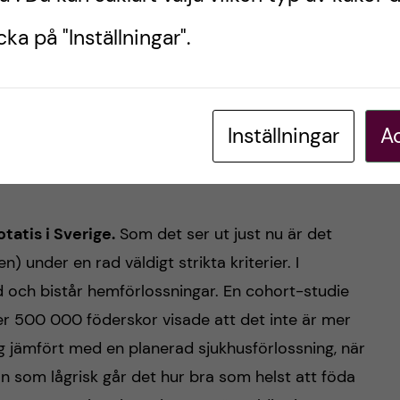
 Jag själv hade gärna gått på Centering Pregnancy
ka på "Inställningar".
ciala sammanhanget. Uttrycket
it takes a village
regnancy får man sin village på köpet. Men även
t. Det känns väldigt tryggt att verkligen känna
vet vad de tänker sig och vad som är viktigt för
Inställningar
Ac
an Centering Pregnancy, men det känns väldigt
tatis i Sverige.
Som det ser ut just nu är det
n) under en rad väldigt strikta kriterier. I
 och bistår hemförlossningar. En cohort-studie
r 500 000 föderskor visade att det inte är mer
g jämfört med en planerad sjukhusförlossning, när
man som lågrisk går det hur bra som helst att föda