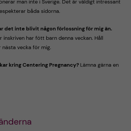
rar man inte i Sverige. Det är väldigt intressant
respekterar båda sidorna.
r det inte blivit någon förlossning för mig än.
r inskriven har fött barn denna veckan. Håll
r nästa vecka för mig.
tankar kring Centering Pregnancy?
Lämna gärna en
länderna