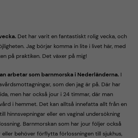
 vecka.
Det har varit en fantastiskt rolig vecka, och
jligheten. Jag börjar komma in lite i livet här, med
n på praktiken. Det växer på mig!
 man arbetar som barnmorska i Nederländerna.
I
årdsmottagningar, som den jag är på. Där har
da, men har också jour i 24 timmar, där man
ård i hemmet. Det kan alltså innefatta allt från en
ill hinnsvepningar eller en vaginal undersökning
rlossning. Barnmorskan som har jour följer också
ler behöver förflytta förlossningen till sjukhus,