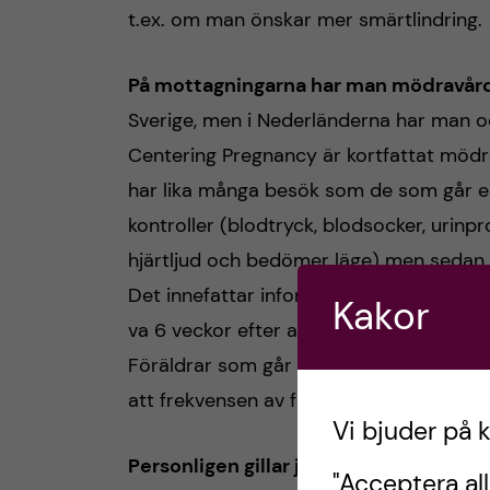
t.ex. om man önskar mer smärtlindring.
På mottagningarna har man mödravår
Sverige, men i Nederländerna har man o
Centering Pregnancy är kortfattat mödr
har lika många besök som de som går e
kontroller (blodtryck, blodsocker, urinp
hjärtljud och bedömer läge) men sedan e
Det innefattar information om graviditet,
Kakor
va 6 veckor efter att den sista i grupp
Föräldrar som går på Centering Pregnan
att frekvensen av förtidsbörd (att barnet
Vi bjuder på 
Personligen gillar jag verkligen det hä
"Acceptera all