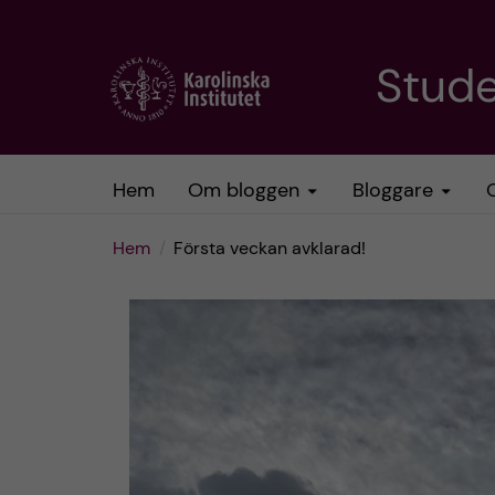
H
Stud
o
p
Hem
Om bloggen
Bloggare
p
Hem
Första veckan avklarad!
a
t
i
l
l