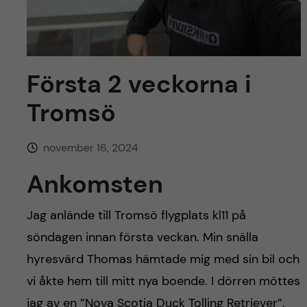
y
l
h
t
u
v
Första 2 veckorna i
Tromsö
u
d
november 16, 2024
i
Ankomsten
n
Jag anlände till Tromsö flygplats kl11 på
söndagen innan första veckan. Min snälla
n
hyresvärd Thomas hämtade mig med sin bil och
e
vi åkte hem till mitt nya boende. I dörren möttes
jag av en ”Nova Scotia Duck Tolling Retriever”,