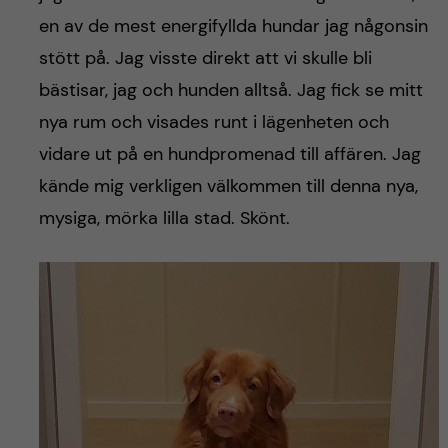
h
en av de mest energifyllda hundar jag någonsin
å
stött på. Jag visste direkt att vi skulle bli
bästisar, jag och hunden alltså. Jag fick se mitt
l
nya rum och visades runt i lägenheten och
l
vidare ut på en hundpromenad till affären. Jag
kände mig verkligen välkommen till denna nya,
e
mysiga, mörka lilla stad. Skönt.
t