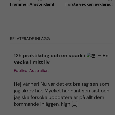
Framme i Amsterdam!
Första veckan avklarad!
l
t
e
RELATERADE INLÄGG
r
12h praktikdag och en spark i
– En
n
vecka i mitt liv
a
Paulina, Australien
t
Hej vänner! Nu var det ett bra tag sen som
jag skrev här. Mycket har hänt sen sist och
i
jag ska försöka uppdatera er på allt dem
kommande inläggen, high […]
v