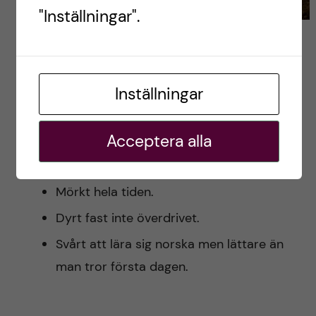
"Inställningar".
Sammanfattat
Inställningar
Mysig stad.
Sjukhuset är som ett smörgårdsbord- Du
Acceptera alla
väljer själv vad du vill ta för dig av men du
måste våga fråga.
Mörkt hela tiden.
Dyrt fast inte överdrivet.
Svårt att lära sig norska men lättare än
man tror första dagen.