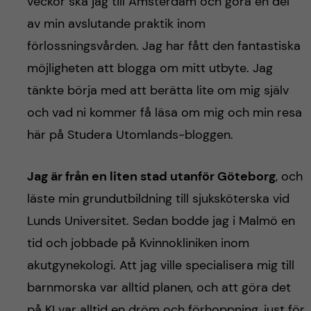
h
veckor ska jag till Amsterdam och göra en del
av min avslutande praktik inom
å
förlossningsvården. Jag har fått den fantastiska
l
möjligheten att blogga om mitt utbyte. Jag
tänkte börja med att berätta lite om mig själv
l
och vad ni kommer få läsa om mig och min resa
e
här på Studera Utomlands-bloggen.
t
Jag är från en liten stad utanför Göteborg
, och
läste min grundutbildning till sjuksköterska vid
Lunds Universitet. Sedan bodde jag i Malmö en
tid och jobbade på Kvinnokliniken inom
akutgynekologi. Att jag ville specialisera mig till
barnmorska var alltid planen, och att göra det
på KI var alltid en dröm och förhoppning, just för