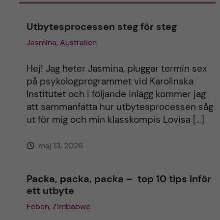
n
Utbytesprocessen steg för steg
a
Jasmina, Australien
t
Hej! Jag heter Jasmina, pluggar termin sex
i
på psykologprogrammet vid Karolinska
Institutet och i följande inlägg kommer jag
v
att sammanfatta hur utbytesprocessen såg
ut för mig och min klasskompis Lovisa […]
e
maj 13, 2026
:
Packa, packa, packa – top 10 tips inför
ett utbyte
Feben, Zimbabwe