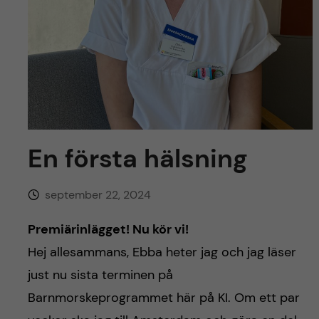
y
l
h
t
u
v
u
d
En första hälsning
i
september 22, 2024
n
Premiärinlägget! Nu kör vi!
n
Hej allesammans, Ebba heter jag och jag läser
just nu sista terminen på
e
Barnmorskeprogrammet här på KI. Om ett par