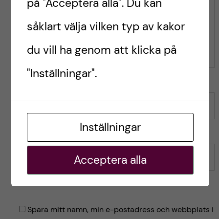
på "Acceptera alla". Du kan
l
l
Kommentar
ä
ä
såklart välja vilken typ av kakor
g
g
g
g
du vill ha genom att klicka på
e
e
t
t
"Inställningar".
Namn
Inställningar
Acceptera alla
E-post
Spara mitt namn, min e-postadress och webbplats i