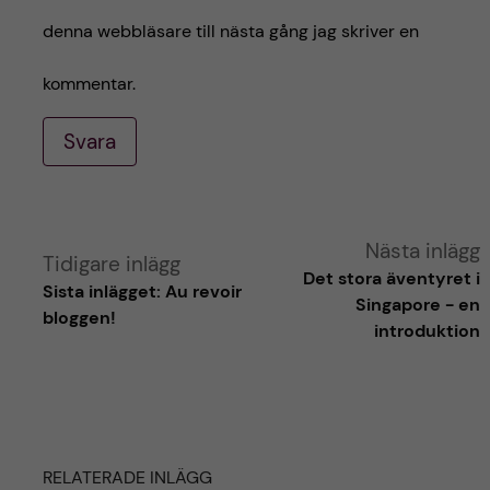
denna webbläsare till nästa gång jag skriver en
kommentar.
Svara
A
Nästa inlägg
Tidigare inlägg
Det stora äventyret i
Sista inlägget: Au revoir
l
Singapore - en
bloggen!
introduktion
t
e
r
RELATERADE INLÄGG