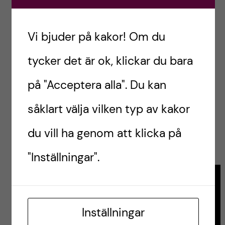
Listor
Vi bjuder på kakor! Om du
tycker det är ok, klickar du bara
Om ni läst så här långt förstår ni att det är
mycket att hålla koll på. Mitt bästa tips är att
på "Acceptera alla". Du kan
skapa listor för allt – packlista, att göra-lista,
såklart välja vilken typ av kakor
materiallista, vaccinations- och medicinlista.
The list goes on… Risken blir mindre att något
du vill ha genom att klicka på
glöms eller behöver fixas sista minuten.
"Inställningar".
Till en början
kan
förberedelserna
Inställningar
till ett utbyte