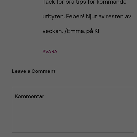
Tack för bra tips för kommande
g
g
e
e
utbyten, Feben! Njut av resten av
t
t
veckan. /Emma, på KI
SVARA
Leave a Comment
Kommentar