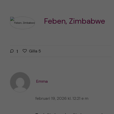
Feben, Zimbabwe
G
g
1
Gilla
5
i
i
l
l
l
l
a
a
r
Emma
i
i
n
n
l
februari 19, 2026 kl. 12:21 e m
l
ä
ä
g
g