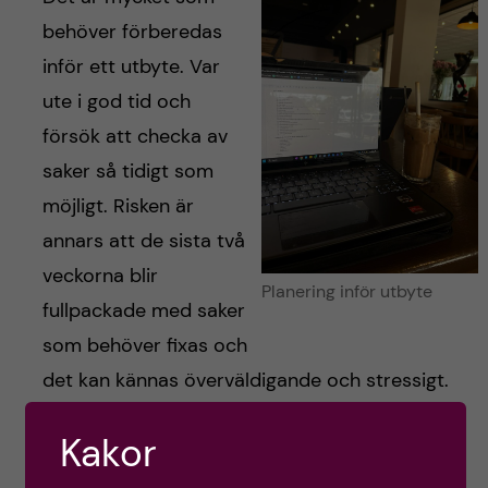
behöver förberedas
inför ett utbyte. Var
ute i god tid och
försök att checka av
saker så tidigt som
möjligt. Risken är
annars att de sista två
veckorna blir
Planering inför utbyte
fullpackade med saker
som behöver fixas och
det kan kännas överväldigande och stressigt.
Samma dag som avresan skickade vi in en
Kakor
inlämning för examensarbetet, så ni kan tänka
er att det blev mycket