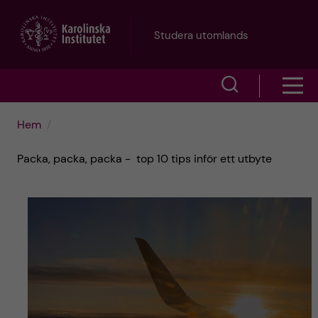
H
Studera utomlands
o
V
V
p
i
i
p
Hem
s
s
a
Packa, packa, packa - top 10 tips inför ett utbyte
a
a
s
t
ö
m
i
k
e
l
f
n
l
ä