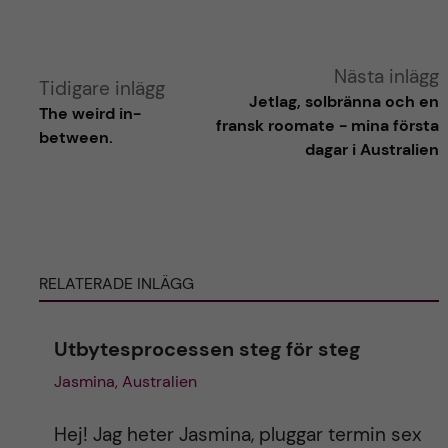
A
Nästa inlägg
Tidigare inlägg
Jetlag, solbränna och en
The weird in-
l
fransk roomate - mina första
between.
dagar i Australien
t
e
r
RELATERADE INLÄGG
n
Utbytesprocessen steg för steg
a
Jasmina, Australien
t
Hej! Jag heter Jasmina, pluggar termin sex