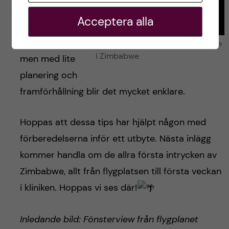
kännas väldigt
Acceptera alla
rörigt och
överväldigande,
En del av materiallistan för utbyte
i Zimbabwe
men med lite
planering och
framförhållning blir det mycket enklare.
Hoppas att dessa tips har hjälpt någon med
förberedelserna inför ett utbyte. Nästa inlägg
kommer handla om de allra första intrycken av
Zimbabwe, allt från flygplatsen till första veckan
i kliniken. Hoppas vi ses där!
Inledande bild: Fönsterview från flygplanet