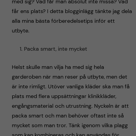
h
med sig? Vad får man absolut inte missa? Vad
får ens plats? I detta blogginlägg tänkte jag dela
å
alla mina bästa förberedelsetips inför ett
l
utbyte.
l
Packa smart, inte mycket
e
Helst skulle man vilja ha med sig hela
t
garderoben när man reser på utbyte, men det
är inte rimligt. Utöver vanliga kläder ska man få
plats med flera uppsättningar klinikkläder,
engångsmaterial och utrustning. Nyckeln är att
packa smart och man behöver oftast inte så
mycket som man tror. Tänk igenom vilka plagg
som kan kombineras och kan användas för