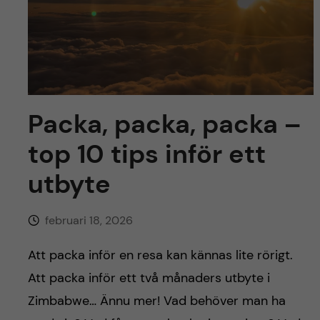
y
l
h
t
u
v
u
Packa, packa, packa –
top 10 tips inför ett
d
utbyte
i
n
februari 18, 2026
n
Att packa inför en resa kan kännas lite rörigt.
Att packa inför ett två månaders utbyte i
e
Zimbabwe… Ännu mer! Vad behöver man ha