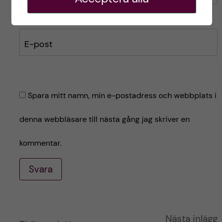
E-post
Spara mitt namn, min e-postadress och webbplats i
denna webbläsare till nästa gång jag skriver en
kommentar.
Svara
A
Nästa inlägg