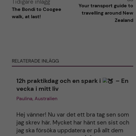
Tidigare inlägg
Your transport guide to
The Bondi to Coogee
l
travelling around New
walk, at last!
Zealand
t
e
r
RELATERADE INLÄGG
n
12h praktikdag och en spark i
– En
a
vecka i mitt liv
t
Paulina, Australien
i
Hej vänner! Nu var det ett bra tag sen som
jag skrev här. Mycket har hänt sen sist och
v
jag ska försöka uppdatera er på allt dem