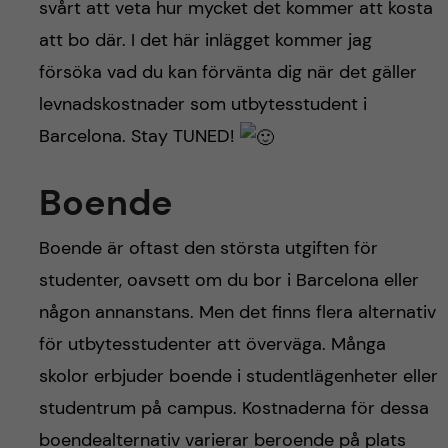
h
svårt att veta hur mycket det kommer att kosta
att bo där. I det här inlägget kommer jag
å
försöka vad du kan förvänta dig när det gäller
l
levnadskostnader som utbytesstudent i
Barcelona. Stay TUNED!
l
e
Boende
t
Boende är oftast den största utgiften för
studenter, oavsett om du bor i Barcelona eller
någon annanstans. Men det finns flera alternativ
för utbytesstudenter att överväga. Många
skolor erbjuder boende i studentlägenheter eller
studentrum på campus. Kostnaderna för dessa
boendealternativ varierar beroende på plats