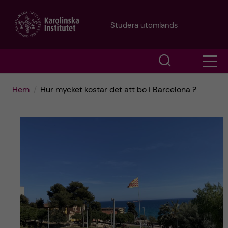
H
Studera utomlands
o
V
V
p
i
i
p
Hem
Hur mycket kostar det att bo i Barcelona ?
s
s
a
a
a
s
t
ö
m
i
k
e
l
f
n
l
ä