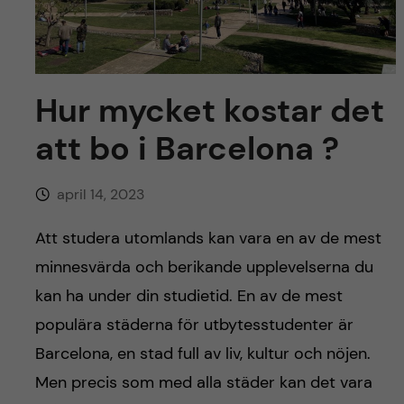
y
l
h
t
u
v
Hur mycket kostar det
att bo i Barcelona ?
u
d
april 14, 2023
i
Att studera utomlands kan vara en av de mest
minnesvärda och berikande upplevelserna du
n
kan ha under din studietid. En av de mest
n
populära städerna för utbytesstudenter är
Barcelona, en stad full av liv, kultur och nöjen.
e
Men precis som med alla städer kan det vara