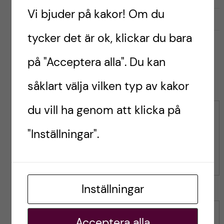
Vi bjuder på kakor! Om du
G
g
0
Gilla
5
i
i
tycker det är ok, klickar du bara
l
l
l
l
på "Acceptera alla". Du kan
a
a
Leave a Comment
r
i
såklart välja vilken typ av kakor
i
n
n
du vill ha genom att klicka på
l
l
Kommentar
ä
ä
"Inställningar".
g
g
g
g
e
e
t
t
Inställningar
Namn
Acceptera alla