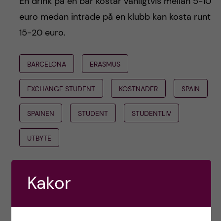
En drink på en bar kostar vanligtvis mellan 5-10
euro medan inträde på en klubb kan kosta runt
15-20 euro.
BARCELONA
ERASMUS
EXCHANGE STUDENT
KOSTNADER
SPAIN
SPAINEN
STUDENT
STUDENTLIV
UTBYTE
Özer, Spanien
Kakor