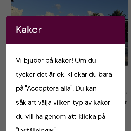
Kakor
Vi bjuder på kakor! Om du
tycker det är ok, klickar du bara
Two seats, one adventure
på "Acceptera alla". Du kan
Efter månader av pappersarbete, mejl fram och
såklart välja vilken typ av kakor
tillbaka, väntan på visum och allt däremellan var
det äntligen dags. Resan började tidigt från
du vill ha genom att klicka på
Stockholm, men eftersom det inte finns något
"Inställningar".
direktflyg […]