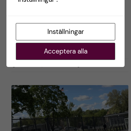
Postad av
Mohamed, USA
Inställningar
EXCHANGE STUDENT
LIVET SOM UTBYTESSTUDENT
RESOR OCH UPPLEVELSER
USA
UTBYTE
UTBYTE STUDENT
Acceptera alla
oktober 24, 2025
0