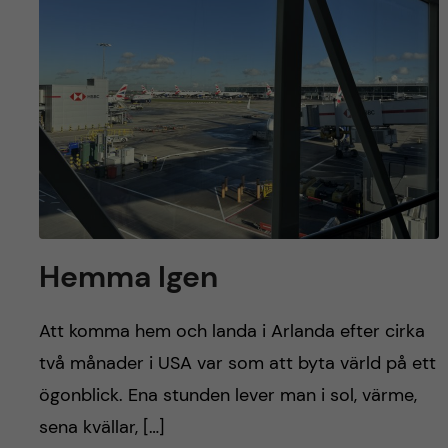
y
l
h
t
u
v
u
d
i
Hemma Igen
n
Att komma hem och landa i Arlanda efter cirka
n
två månader i USA var som att byta värld på ett
ögonblick. Ena stunden lever man i sol, värme,
e
sena kvällar, […]