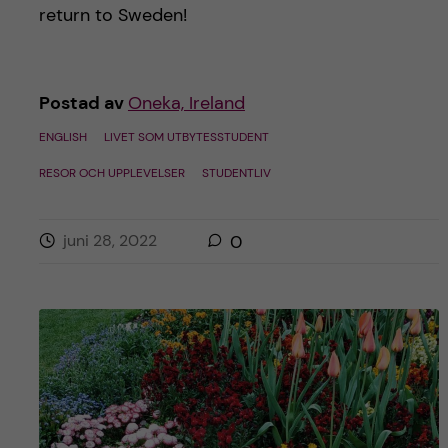
h
return to Sweden!
å
l
Postad av
Oneka, Ireland
ENGLISH
LIVET SOM UTBYTESSTUDENT
l
RESOR OCH UPPLEVELSER
STUDENTLIV
e
t
juni 28, 2022
0