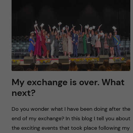
y
l
h
t
u
v
u
d
i
My exchange is over. What
n
next?
n
Do you wonder what I have been doing after the
e
end of my exchange? In this blog I tell you about
the exciting events that took place following my