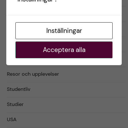
Exchange student
Förberedelser
Inställningar
Livet som utbytesstudent
Acceptera alla
Praktiskt
Resor och upplevelser
Studentliv
Studier
USA