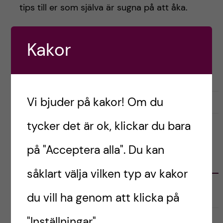
h
tips till er som själva är sugna på att åka.
å
Kakor
l
Postad av
Ganna, Italien
FÖRBEREDELSER
PRAKTISKT
l
e
Vi bjuder på kakor! Om du
januari 27, 2022
1
t
tycker det är ok, klickar du bara
på "Acceptera alla". Du kan
KATEGORIER
såklart välja vilken typ av kakor
Australien
du vill ha genom att klicka på
"Inställningar".
English