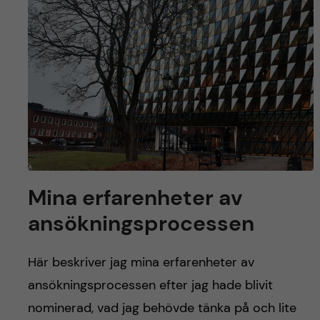
y
l
h
t
u
v
u
d
i
Mina erfarenheter av
n
ansökningsprocessen
n
Här beskriver jag mina erfarenheter av
e
ansökningsprocessen efter jag hade blivit
nominerad, vad jag behövde tänka på och lite