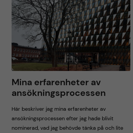
y
l
h
t
u
v
u
d
i
Mina erfarenheter av
n
ansökningsprocessen
n
Här beskriver jag mina erfarenheter av
e
ansökningsprocessen efter jag hade blivit
nominerad, vad jag behövde tänka på och lite