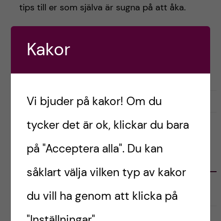
h
tips till er som själva är sugna på att åka.
å
Kakor
l
Postad av
Ganna, Italien
FÖRBEREDELSER
PRAKTISKT
l
e
Vi bjuder på kakor! Om du
januari 27, 2022
1
t
tycker det är ok, klickar du bara
på "Acceptera alla". Du kan
KATEGORIER
såklart välja vilken typ av kakor
Australien
du vill ha genom att klicka på
"Inställningar".
English