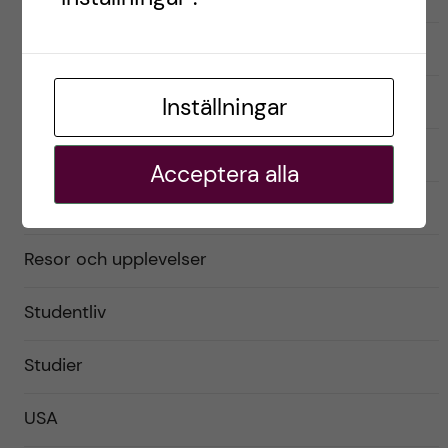
Exchange student
Förberedelser
Inställningar
Livet som utbytesstudent
Acceptera alla
Praktiskt
Resor och upplevelser
Studentliv
Studier
USA