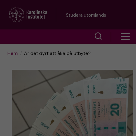
H
Studera utomlands
o
V
V
p
i
i
p
Hem
Är det dyrt att åka på utbyte?
s
s
a
a
a
s
t
ö
m
i
k
e
l
f
n
l
ä