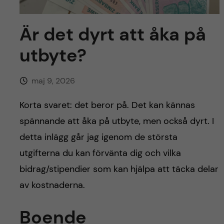
y
l
h
t
Är det dyrt att åka på
u
utbyte?
v
u
maj 9, 2026
d
Korta svaret: det beror på. Det kan kännas
spännande att åka på utbyte, men också dyrt. I
i
detta inlägg går jag igenom de största
n
utgifterna du kan förvänta dig och vilka
bidrag/stipendier som kan hjälpa att täcka delar
n
av kostnaderna.
e
Boende