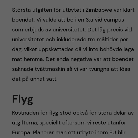
h
Största utgiften för utbytet i Zimbabwe var klart
å
boendet. Vi valde att bo i en 3:a vid campus
l
som erbjuds av universitetet. Det låg precis vid
universitetet och inkluderade tre måltider per
l
dag, vilket uppskattades då vi inte behövde laga
e
mat hemma. Det enda negativa var att boendet
saknade tvättmaskin så vi var tvungna att lösa
t
det på annat sätt.
Flyg
Kostnaden för flyg stod också för stora delar av
utgifterna, speciellt eftersom vi reste utanför
Europa. Planerar man ett utbyte inom EU blir