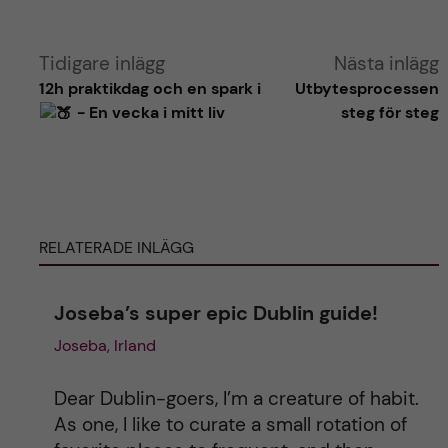
A
Tidigare inlägg
Nästa inlägg
12h praktikdag och en spark i
Utbytesprocessen
l
- En vecka i mitt liv
steg för steg
t
e
RELATERADE INLÄGG
r
n
Joseba’s super epic Dublin guide!
Joseba, Irland
a
t
Dear Dublin-goers, I’m a creature of habit.
As one, I like to curate a small rotation of
i