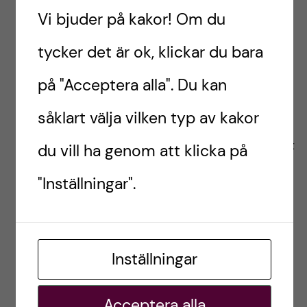
Fru Wilhelmina (för kvinnor)
Vi bjuder på kakor! Om du
Irisstipendiet (för kvinnor)
tycker det är ok, klickar du bara
Kom ihåg att göra er egna lilla stipendie-
på "Acceptera alla". Du kan
research, det finns många stipendier man kan
såklart välja vilken typ av kakor
söka. Har ni frågor eller funderingar kring
utbyteskostnader eller stipendier, tveka inte att
du vill ha genom att klicka på
höra av er!
"Inställningar".
Inledande bild: Zimbabwe Gold (ZIG) som
används i landet vid sidan av USD
Inställningar
Feben, Zimbabwe
Acceptera alla