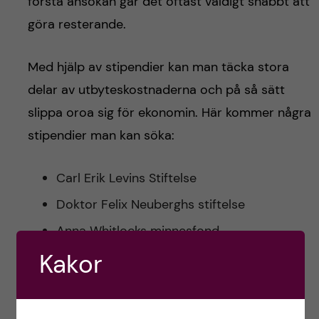
första ansökan går det oftast väldigt snabbt att
göra resterande.
Med hjälp av stipendier kan man täcka stora
delar av utbyteskostnaderna och på så sätt
slippa oroa sig för ekonomin. Här kommer några
stipendier man kan söka:
Carl Erik Levins Stiftelse
Doktor Felix Neuberghs stiftelse
Anna Whitlocks minnesfond
Kakor
Colgate Professionals stipendium
Fredrika Bremer Förbundets
Stipendiestiftelse (för kvinnor)