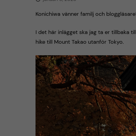
h
Konichiwa vänner familj och bloggläsare
å
I det här inlägget ska jag ta er tillbaka
l
hike till Mount Takao utanför Tokyo.
l
e
t