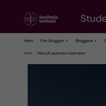
H
Stud
o
p
Hem
Om bloggen
Bloggare
p
Hem
Hike på japanska höjdmeter
a
t
i
l
l