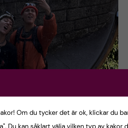
kakor! Om du tycker det är ok, klickar du ba
a". Du kan såklart välja vilken typ av kakor d