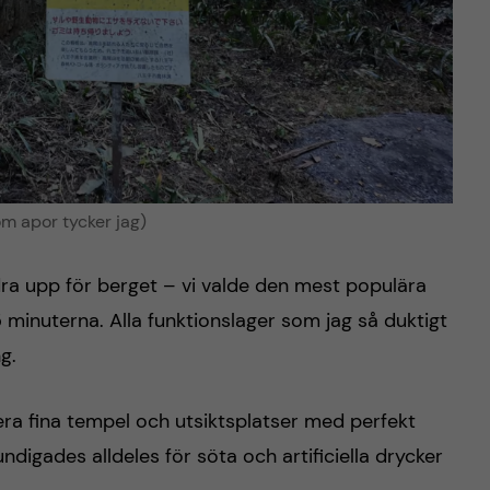
som apor tycker jag)
ndra upp för berget – vi valde den mest populära
minuterna. Alla funktionslager som jag så duktigt
g.
era fina tempel och utsiktsplatser med perfekt
igades alldeles för söta och artificiella drycker