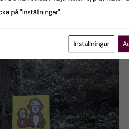
ka på "Inställningar".
en varningens ord från diverse handledare gällande
ck i Japan. Flera BJÖRNATTACKER hade man
n… i just det området som vi skulle till, fanns
Inställningar
Ac