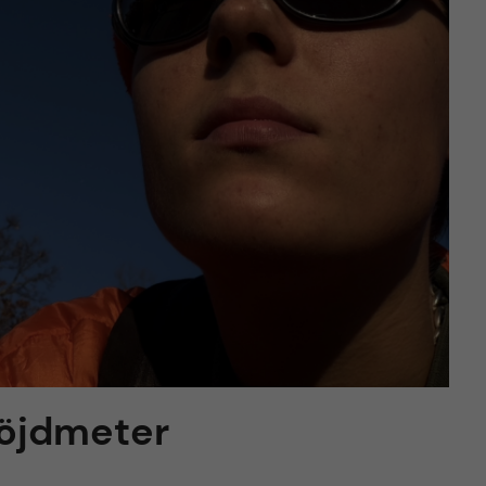
höjdmeter