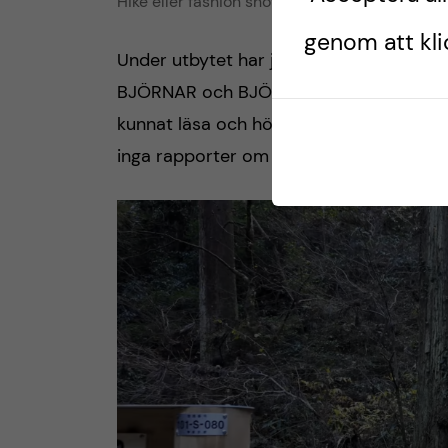
Hike eller fashion show, ingen vet.
genom att klic
Under utbytet har jag flera gånger fått 
BJÖRNAR och BJÖRNSÄSONGEN som pågi
kunnat läsa och höra om på nyheterna. Me
inga rapporter om björn ”sightings”.