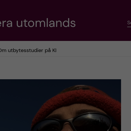
era utomlands
S
Om utbytesstudier på KI