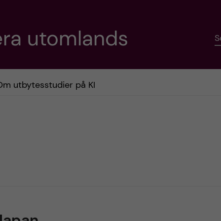
era utomlands
S
Om utbytesstudier på KI
 Japan