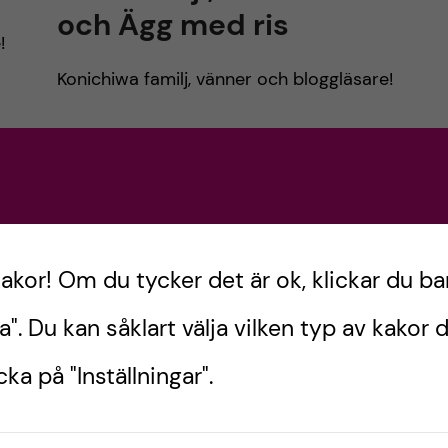
och Ägg med ris
e!
Konichiwa familj, vänner och bloggläsare!
För lite mer än en vecka sedan landade jag
i Tokyo efter 20 timmars förvånansvärt
re
smärtfri resa, förutom lite ryggvärk, nya
e
finnar och gasig mage. Vi hade ett kort pit-
stop i Bangkok efter 11 timmar, precis så att
kakor! Om du tycker det är ok, klickar du ba
vi hann köpa lite snacks, och sedan
a". Du kan såklart välja vilken typ av kakor d
urf
ytterligare 6 timmar till Tokyo. När vi ca 1
timme innan landning skulle förbereda oss
ka på "Inställningar".
för ”touchdown Japan” – tillbaka med
ag
ryggstödet och dra upp fönstergardinen