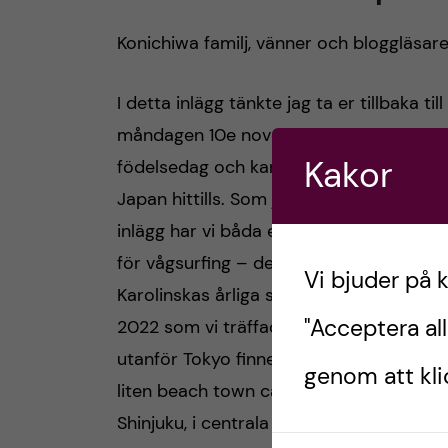
Konichiwa familj, vänner och bloggläsar
I detta inlägg tänkte jag ta er tillbaka till
måndagen 10e november aka Jules
Kakor
födelsedag och kanske vår favoritdag i
Japan hittills. Som jag nämnt i ett tidiga
inlägg har vi båda ett brinnande intress
för vågsurfing – det var faktiskt på
Vi bjuder på 
Karolinskas årliga surfresa till Portugal
"Acceptera all
2022 som vi träffades. Möjligheten till s
utanför Tokyo finner man i Kamakura en
genom att klic
liten beach town ca 1 h med tåg från
Shinjuku, i centrala Tokyo. Just denna d