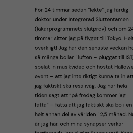
För 24 timmar sedan “lekte” jag färdig
doktor under Integrerad Sluttentamen
(läkarprogrammets slutprov) och om 2
timmar sitter jag på flyget till Tokyo. Hel
overkligt! Jag har den senaste veckan h
så många bollar i luften – pluggat till IST
spelat in musikvideo och hostat Hallow
event – att jag inte riktigt kunna ta in at
jag faktiskt ska resa iväg. Jag har hela
tiden sagt att “på fredag kommer jag
fatta” – fatta att jag faktiskt ska bo i en
helt annan del av världen i 2,5 månad. N
är jag här, och mina synapser verkar