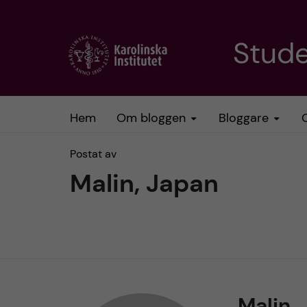
H
Stud
o
p
Hem
Om bloggen
Bloggare
p
Postat av
a
Malin, Japan
t
i
l
Malin,
l