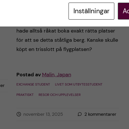
(?) – möttes jag av den kanske sjukaste
Inställningar
Ac
utsikten i hela mitt liv, Mount Fuji i
solnedgång. Min sambo, Jules, och jag
hade alltså råkat boka exakt rätta platser
för att se detta ståtliga berg. Kanske skulle
köpt en trisslott på flygplatsen?
Postad av
Malin, Japan
EXCHANGE STUDENT
LIVET SOM UTBYTESSTUDENT
er
PRAKTISKT
RESOR OCH UPPLEVELSER
november 13, 2025
2
kommentarer