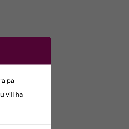
ra på
u vill ha