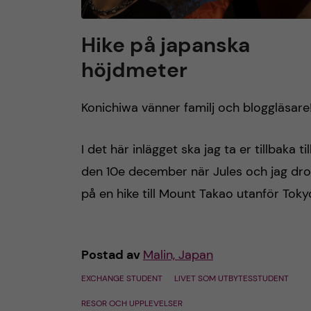
h
Hike på japanska
å
höjdmeter
l
Konichiwa vänner familj och bloggläsare
l
I det här inlägget ska jag ta er tillbaka til
e
den 10e december när Jules och jag dr
t
på en hike till Mount Takao utanför Toky
Postad av
Malin, Japan
EXCHANGE STUDENT
LIVET SOM UTBYTESSTUDENT
RESOR OCH UPPLEVELSER