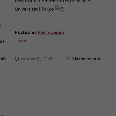
berättar allt om mitt utbyte till Keio
Universitet i Tokyo
4
Postad av
Malin, Japan
t
aft
ENGLISH
,
een
oktober 12, 2025
4
kommentarer
t
u