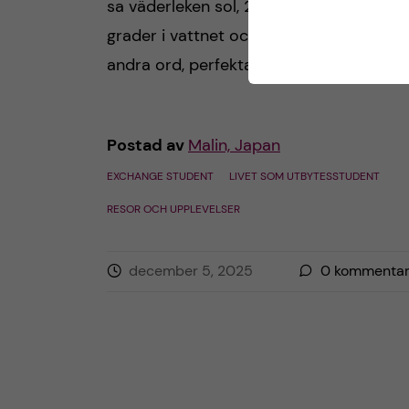
sa väderleken sol, 20 grader i luften, 19
grader i vattnet och 3-4 fot vågor (med
andra ord, perfekta förhållanden!)
Postad av
Malin, Japan
EXCHANGE STUDENT
LIVET SOM UTBYTESSTUDENT
RESOR OCH UPPLEVELSER
december 5, 2025
0
kommentar