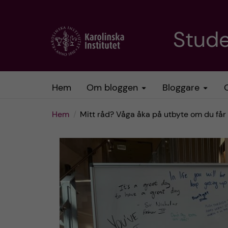
H
Stud
o
p
Hem
Om bloggen
Bloggare
p
Hem
Mitt råd? Våga åka på utbyte om du får
a
t
i
l
l