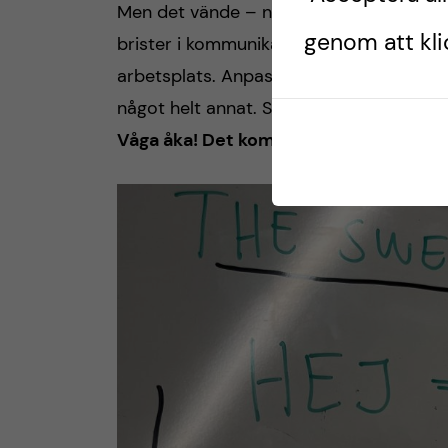
Men det vände – när vi vågade lyfta våra
genom att klic
brister i kommunikationen från början. O
arbetsplats. Anpassning krävs. Men när m
något helt annat. Så mycket lärande, så
Våga åka! Det kommer kanske vara tufft