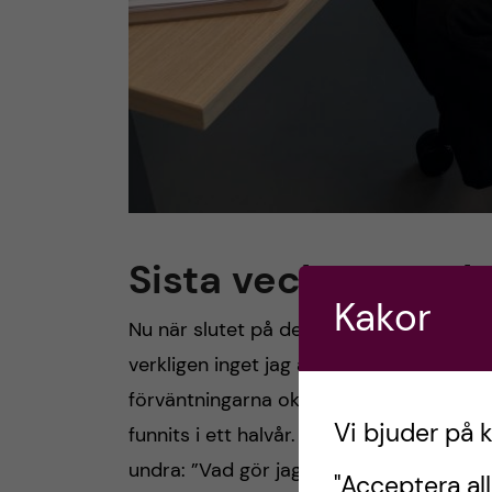
Sista veckan – och 
Kakor
Nu när slutet på detta utbyte närmar sig i
verkligen inget jag ångrar – eller okej, ka
förväntningarna oklara och vi som utbyt
Vi bjuder på 
funnits i ett halvår. Allt var inte en dans
undra: ”Vad gör jag här egentligen?”
"Acceptera all