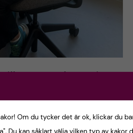
vilken resa det varit.
nser jag hur otroligt lärorikt det varit. Det är
nske i två dagar i början… När allt var nytt,
esstudenter var de första på en klinik som bara
kakor! Om du tycker det är ok, klickar du ba
 på rosor. Man börjar lätt tvivla på sig själv och
a". Du kan såklart välja vilken typ av kakor d