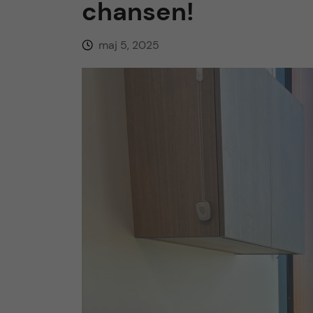
chansen!
h
maj 5, 2025
å
l
l
e
t