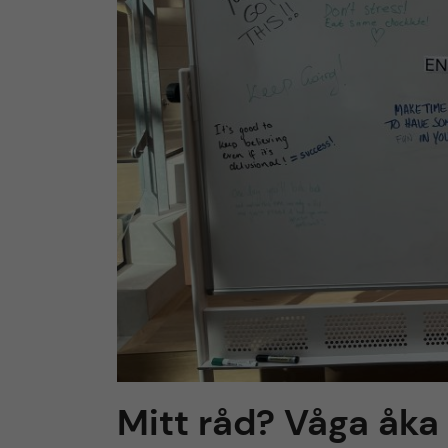
h
u
v
u
d
i
n
n
Mitt råd? Våga åka
e