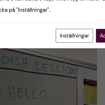
 känslor. Vi upptäckte att det fanns tydliga
ka på "Inställningar".
ch visst, det tar tid att komma in på en ny
an väl hittar en rutin och trygghet, så blir det
 mycket utveckling.
 ibland – men låt det inte hindra dig!
Inställningar
Ac