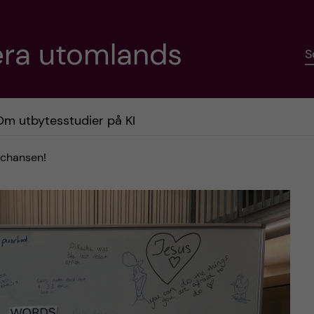
era utomlands
S
Om utbytesstudier på KI
 chansen!