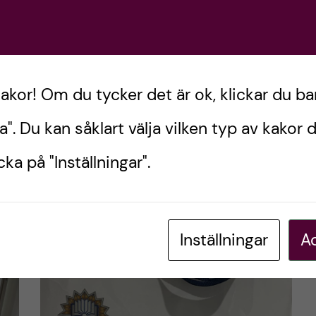
göra och […]
Postad av
Jennifer, Australien
kakor! Om du tycker det är ok, klickar du ba
LIVET SOM UTBYTESSTUDENT
a". Du kan såklart välja vilken typ av kakor d
april 30, 2025
0
kommentarer
ka på "Inställningar".
Inställningar
Ac