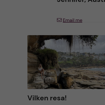
h
Email me
u
v
u
d
i
n
n
Vilken resa!
e