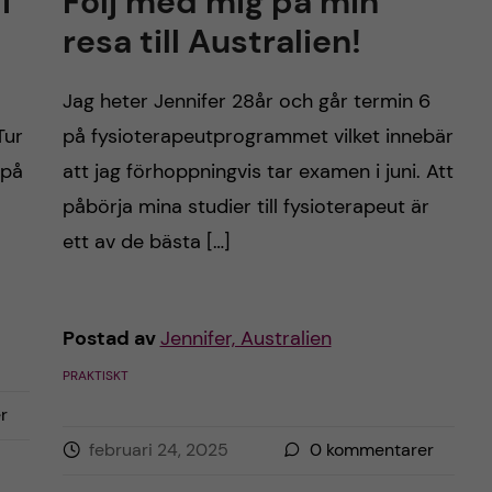
i
Följ med mig på min
resa till Australien!
Jag heter Jennifer 28år och går termin 6
Tur
på fysioterapeutprogrammet vilket innebär
 på
att jag förhoppningvis tar examen i juni. Att
påbörja mina studier till fysioterapeut är
ett av de bästa […]
Postad av
Jennifer, Australien
PRAKTISKT
r
februari 24, 2025
0
kommentarer