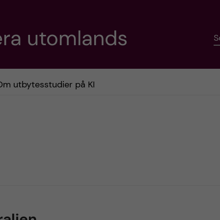
era utomlands
S
Om utbytesstudier på KI
ralien