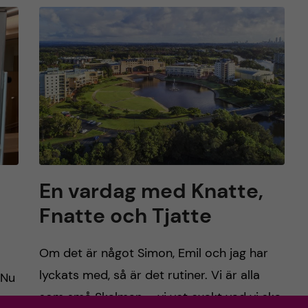
En vardag med Knatte,
Fnatte och Tjatte
Om det är något Simon, Emil och jag har
lyckats med, så är det rutiner. Vi är alla
 Nu
som små Skalman – vi vet exakt vad vi ska
ser