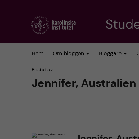
H
Stud
o
p
Hem
Om bloggen
Bloggare
p
Postat av
a
Jennifer, Australien
t
i
l
Jennifer, Aust
l