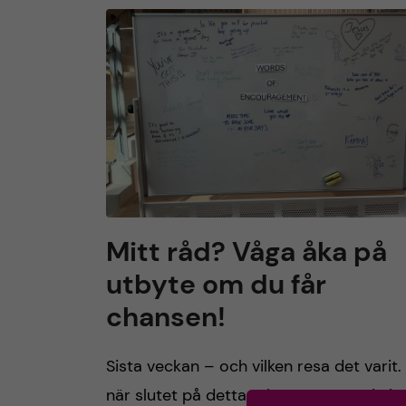
Mitt råd? Våga åka på
utbyte om du får
chansen!
Sista veckan – och vilken resa det varit.
när slutet på detta utbyte närmar sig in