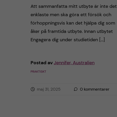
Att sammanfatta mitt utbyte är inte det
h
enklaste men ska göra ett försök och
å
förhoppningsvis kan det hjälpa dig som
åker på framtida utbyte. Innan utbytet
l
Engagera dig under studietiden […]
l
e
Postad av
Jennifer, Australien
t
PRAKTISKT
maj 31, 2025
0
kommentarer