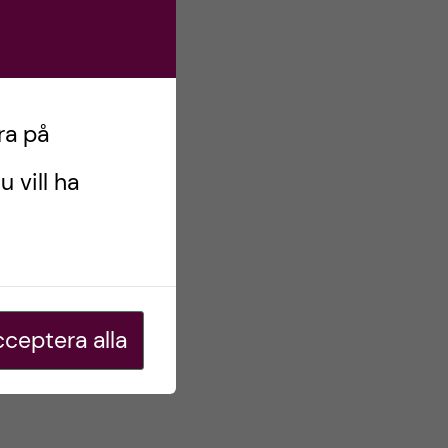
ra på
u vill ha
ceptera alla