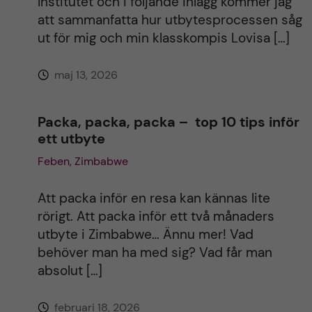
Institutet och i följande inlägg kommer jag
i
att sammanfatta hur utbytesprocessen såg
ut för mig och min klasskompis Lovisa […]
v
maj 13, 2026
e
:
Packa, packa, packa – top 10 tips inför
ett utbyte
Feben, Zimbabwe
Att packa inför en resa kan kännas lite
rörigt. Att packa inför ett två månaders
utbyte i Zimbabwe… Ännu mer! Vad
behöver man ha med sig? Vad får man
absolut […]
februari 18, 2026