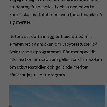
h
studenter, få en inblick i och kunna påverka
å
Karolinska Institutet men även för att samla på
sig meriter.
l
l
Notera att detta inlägg är baserad på min
erfarenhet av ansökan om utbytesstudier på
e
fysioterapeutprogrammet. För mer specifik
t
information om vad som gäller för din ansökan
om utbytesstudier och gällande meriter
hänvisar jag till ditt program.