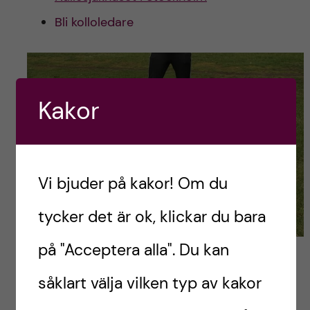
Bli kolloledare
Kakor
Vi bjuder på kakor! Om du
tycker det är ok, klickar du bara
på "Acceptera alla". Du kan
Kolloledare på Fysioterapeutprogrammet. Från
vänster: Sandra Karlsson och Josefine Larsson.
såklart välja vilken typ av kakor
Foto: Fysio Kollogruppen