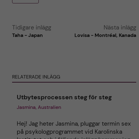
A
Tidigare inlägg
Nästa inlägg
Taha - Japan
Lovisa - Montréal, Kanada
l
t
e
RELATERADE INLÄGG
r
Utbytesprocessen steg för steg
n
Jasmina, Australien
a
Hej! Jag heter Jasmina, pluggar termin sex
t
på psykologprogrammet vid Karolinska