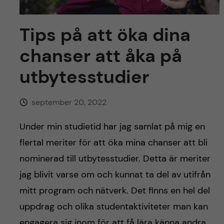
y
l
h
t
Tips på att öka dina
u
chanser att åka på
v
utbytesstudier
u
d
september 20, 2022
Under min studietid har jag samlat på mig en
i
flertal meriter för att öka mina chanser att bli
n
nominerad till utbytesstudier. Detta är meriter
jag blivit varse om och kunnat ta del av utifrån
n
mitt program och nätverk. Det finns en hel del
e
uppdrag och olika studentaktiviteter man kan
engagera sig inom för att få lära känna andra