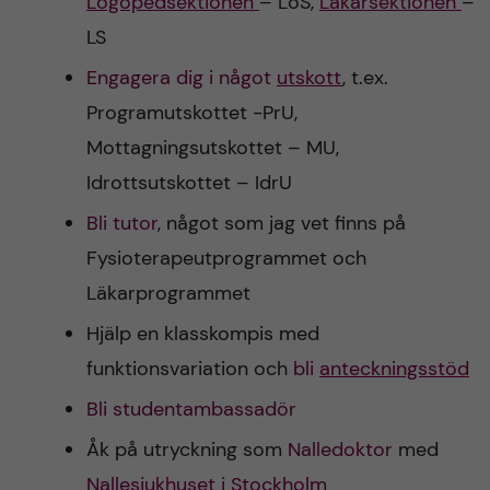
Logopedsektionen
– LoS,
Läkarsektionen
–
LS
Engagera dig i något
utskott
, t.ex.
Programutskottet -PrU,
Mottagningsutskottet – MU,
Idrottsutskottet – IdrU
Bli tutor
, något som jag vet finns på
Fysioterapeutprogrammet och
Läkarprogrammet
Hjälp en klasskompis med
funktionsvariation och
bli
anteckningsstöd
Bli studentambassadör
Åk på utryckning som
Nalledoktor
med
Nallesjukhuset i Stockholm