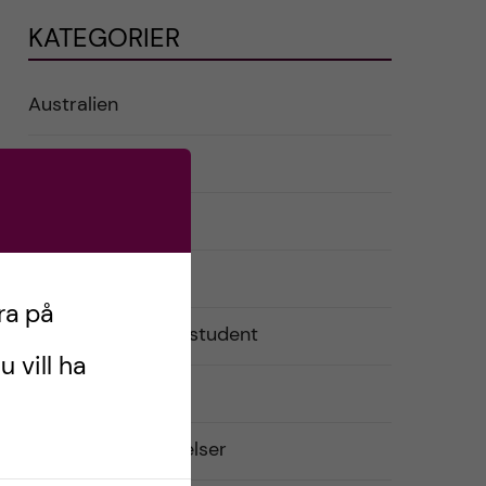
KATEGORIER
Australien
English
Exchange student
Förberedelser
ra på
Livet som utbytesstudent
u vill ha
Praktiskt
Resor och upplevelser