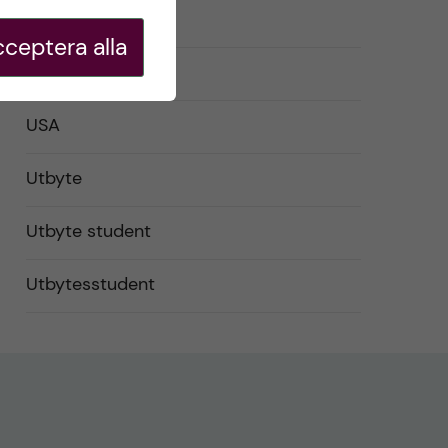
Studentliv
ceptera alla
Studier
USA
Utbyte
Utbyte student
Utbytesstudent