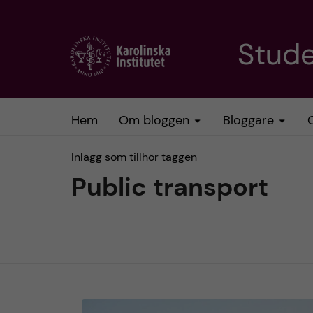
H
Stud
o
p
Hem
Om bloggen
Bloggare
p
Inlägg som tillhör taggen
a
Public transport
t
i
l
l