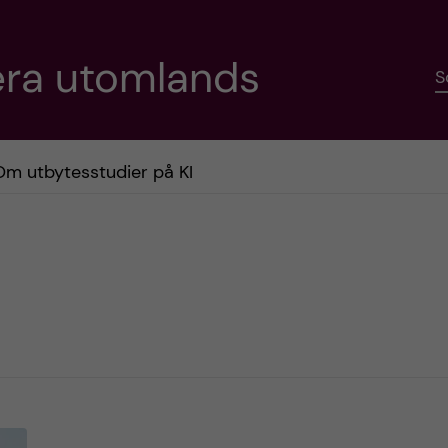
era utomlands
S
Om utbytesstudier på KI